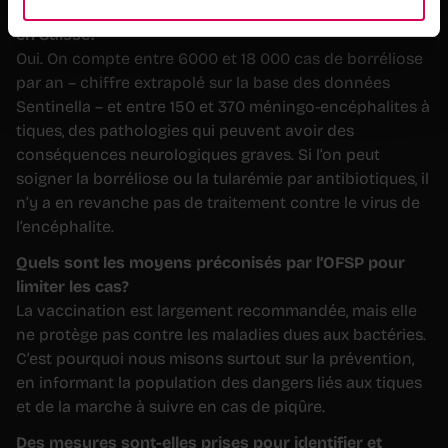
considérées comme un problème sanitaire important
en Suisse?
Oui. On compte entre 6000 et 18 000 cas de borréliose
par an – chiffre extrapolé sur la base des données
Sentinella – et entre 150 et 370 méningo-encéphalites à
tiques, des pathologies qui peuvent avoir des
conséquences neurologiques graves. Si l’on peut
soigner la borréliose ou la tularémie par antibiotiques, il
n’y a en revanche pas de traitement contre le virus de
l’encéphalite.
Quels sont les moyens préconisés par l’OFSP pour
limiter les cas?
La vaccination est largement recommandée, mais elle
ne protège pas contre les maladies dues aux bactéries.
C’est pourquoi nous misons surtout sur la prévention,
en informant la population des dangers liés aux tiques
et de la marche à suivre en cas de piqûre.
Des mesures sont-elles prises pour identifier et