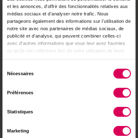
abonnés
et les annonces, d'offrir des fonctionnalités relatives aux
Déjà abonné·e ?
→ Se connecter
médias sociaux et d'analyser notre trafic. Nous
partageons également des informations sur l'utilisation de
notre site avec nos partenaires de médias sociaux, de
publicité et d'analyse, qui peuvent combiner celles-ci
avec d'autres informations que vous leur avez fournies
Achetez local sur
ou qu'ils ont collectées lors de votre utilisation de leurs
notre boutique
services.
Sélection
Découvrez les produits
Nécessaires
du
consentement
Préférences
À lire aussi
Agriculture
Statistiques
Sur cet alpage
neuchâtelois, le
manque d'herbage
Marketing
fragilise la saison