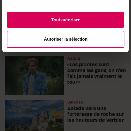
Agriculture
Tout autoriser
Avec Berne comme
hôte d'honneur, le
Marché-Concours est
Autoriser la sélection
sous tension
Nature
«Les plantes sont
comme les gens, on n'en
fait jamais vraiment le
tour»
Balades
Balade vers une
forteresse de roche sur
les hauteurs de Verbier