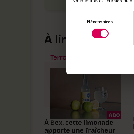
vous leur avez fournies ou qu'
Sélection
Nécessaires
du
consentement
À lire aussi
Terroir
ABO
À Bex, cette limonade
apporte une fraîcheur