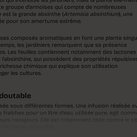
ool qui intéresse les jardiniers, mais la plante elle-mêm
aste groupe d’armoises qui compte de nombreuses
 est la grande absinthe (
Artemisia absinthium
), une
tée pour son amertume extrême.
 ses composés aromatiques en font une plante singu
temps, les jardiniers remarquent que sa présence
es. Les feuilles contiennent notamment des lactones
l’absinthine, qui possèdent des propriétés répulsive
e richesse chimique qui explique son utilisation
ger les cultures.
edoutable
lisée sous différentes formes. Une infusion réalisée a
s fraîches pour un litre d’eau, utilisée pure, agit com
eurs ravageurs. Elle est notamment citée contre le si
u certaines mineuses.