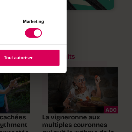
Marketing
Portraits
Tout autoriser
ABO
 cachées
La vigneronne aux
 rythment
multiples couronnes