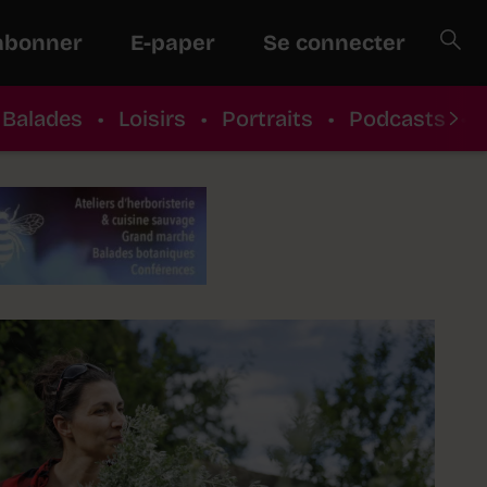
abonner
E-paper
Se connecter
Balades
•
Loisirs
•
Portraits
•
Podcasts
•