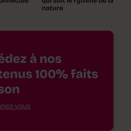
connectée
qui suit le rythme de la
nature
édez à nos
tenus 100% faits
son
nez-vous