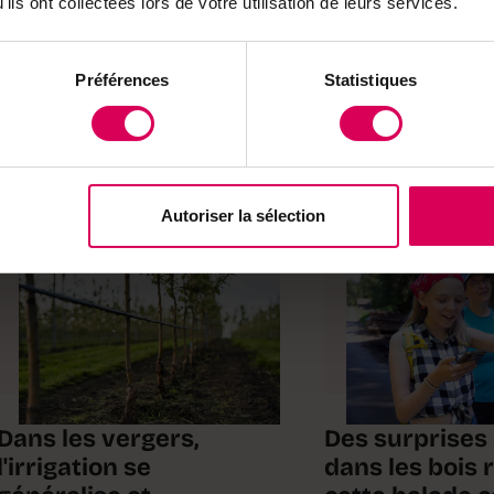
ils ont collectées lors de votre utilisation de leurs services.
Préférences
Statistiques
Agriculture
Nature
Autoriser la sélection
Dans les vergers,
Des surprises
l'irrigation se
dans les bois