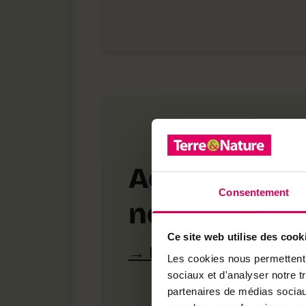
Achetez loca
Consentement
notre bouti
Ce site web utilise des cook
Découvrez les produ
Les cookies nous permettent d
sociaux et d'analyser notre t
partenaires de médias sociaux