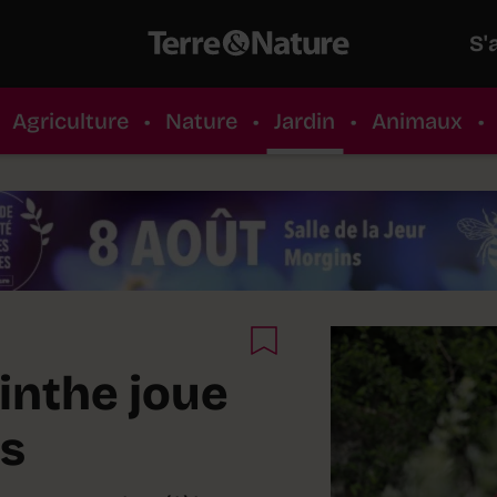
S'
Agriculture
•
Nature
•
Jardin
•
Animaux
•
sinthe joue
es