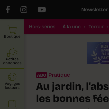
Newsletter
Hors-séries
À la une
•
Terroir
•
Boutique
Petites
annonces
Pratique
ABO
Au jardin, l'ab
Voyages
lecteurs
les bonnes fé