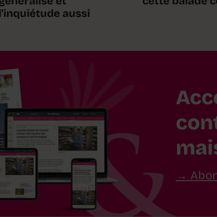
généralise et
cette balade 
l'inquiétude aussi
Acc
con
mai
Abon