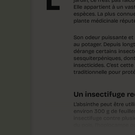
L’
jardin, ce n’est pas l’alc
Elle appartient à un v
espèces. La plus connue
plante médicinale répu
Son odeur puissante et
au potager. Depuis long
dérange certains insect
sesquiterpéniques, dont 
insecticides. C’est cett
traditionnelle pour proté
Un insectifuge r
L’absinthe peut être uti
environ 300 g de feuille
insectifuge contre plusi
du pois, l’hoplocampe o