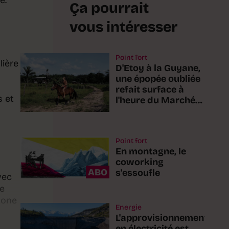
e.
Ça pourrait
vous intéresser
Point fort
lière
D'Etoy à la Guyane,
une épopée oubliée
refait surface à
s et
l'heure du Marché-
Concours
Point fort
En montagne, le
coworking
ABO
s'essoufle
vec
me
tone
Energie
L'approvisionnement
en électricité est