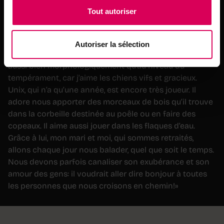
Tout autoriser
Esther Wenger,
d’Estavayer-le-Lac (FR), et Unix
«Lorsque mon chien précédent, un setter irlandais, est
décédé, j’ai souhaité adopter un compagnon d’une
Autoriser la sélection
autre race. Je voulais cependant qu’il lui ressemble
aussi bien morphologiquement qu’au niveau du
tempérament, car j’aime les chiens vifs et gracieux.
Unix, qui n’a qu’une année, est encore très joueur. Il
adore nous apporter des morceaux de bois qu’il trouve
dans la corbeille destinée au poêle ou en faire des
copeaux. Il aime aussi jouer dans les flaques d’eau.
Grâce à lui, mon mari et moi, qui sommes retraités,
allons chaque jour nous balader, quel que soit le temps.
Nous devons parfois canaliser son exubérance et son
amour des gens: il voudrait aller dire bonjour à toutes
les personnes que nous croisons en chemin!»