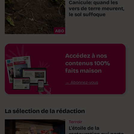
Canicule: quand les
vers de terre meurent,
le sol suffoque
ABO
Accédez à nos
contenus 100%
faits maison
Abonnez-vous
La sélection de la rédaction
Terroir
L'étoile de la