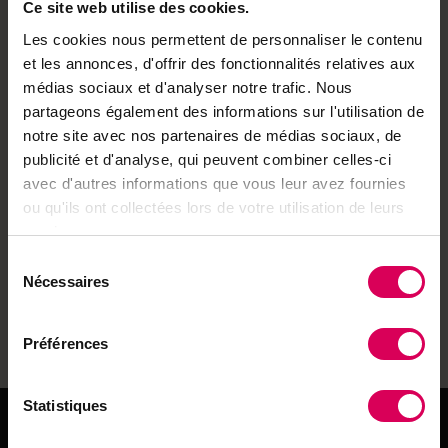
Ce site web utilise des cookies.
irriguée normalement par rapport à celle équipée du
traitement électromagnétique. «En matière d’utilisation,
Les cookies nous permettent de personnaliser le contenu
l’idée est d’irriguer plus souvent, mais moins
et les annonces, d'offrir des fonctionnalités relatives aux
longtemps», dit-il.
médias sociaux et d'analyser notre trafic. Nous
partageons également des informations sur l'utilisation de
Notant l’inconvénient de l’alimentation électrique, il
notre site avec nos partenaires de médias sociaux, de
estime que l’installation d’Aqua4D devrait idéalement
publicité et d'analyse, qui peuvent combiner celles-ci
traiter l’eau au niveau du premier réservoir central pour
avec d'autres informations que vous leur avez fournies
une utilisation énergétique optimale. Harald Glenz en
ou qu'ils ont collectées lors de votre utilisation de leurs
est convaincu, les nouvelles technologies peuvent
services.
répondre à la diminution des ressources en eau. La
Sélection
tâche la plus ardue, observe-t-il, reste de convaincre les
Nécessaires
du
futurs utilisateurs. «Face à de nouveaux problèmes, il ne
consentement
faut pas rester sur ses connaissances, mais chercher
de nouvelles réponses.»
Préférences
Statistiques
Comment ça marche?