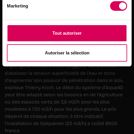
La technologie d’Aqua4D peut supporter jusqu’à 10 bars
Marketing
de pression. Deux éléments distincts la composent, à
commencer par un tube en PVC double paroi qui
renferme un double circuit de bobinage, le tout protégé
des rigueurs du climat par un blindage en aluminium.
Tout autoriser
Là-dessus se greffe un boîtier de commande qui fournit
une tension électrique et diffuse des ondes
électromagnétiques dans le circuit d’eau. Au moyen de
Autoriser la sélection
très basses fréquences, une bobine interagit avec
l’hydrogène et l’autre avec l’oxygène. «Cela permet
d’abaisser la tension superficielle de l’eau et donc
d’augmenter son pouvoir de pénétration dans le sol»,
explique Thierry Koch. Le débit du système d’Aqua4D
peut être adapté selon les besoins en de l’agriculture
ou des espaces verts, de 3,6 m3/h pour les plus
modestes à 720 m3/h pour les plus grands. Le prix
dépend de chaque situation; à titre indicatif,
l’installation de Salquenen (22 m3/h) a coûté 8500
francs.