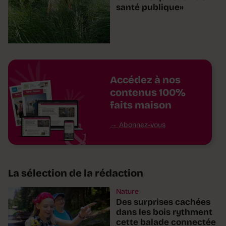
santé publique»
Accédez à nos
contenus 100%
faits maison
Abonnez-vous
La sélection de la rédaction
Nature
Des surprises cachées
dans les bois rythment
cette balade connectée