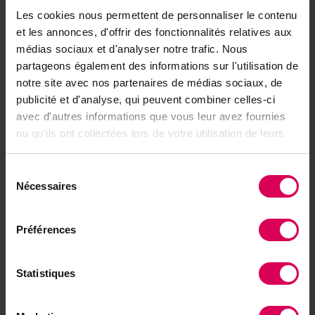
jour.
Les cookies nous permettent de personnaliser le contenu
et les annonces, d'offrir des fonctionnalités relatives aux
Des données précieuses
médias sociaux et d'analyser notre trafic. Nous
Cette phase d’échantillonnage est presque terminée,
partageons également des informations sur l'utilisation de
informe Federico Sizzano. Ensuite viendra une période
notre site avec nos partenaires de médias sociaux, de
d’analyse qui occupera les scientifiques pendant
publicité et d'analyse, qui peuvent combiner celles-ci
plusieurs mois. «Les données récoltées serviront
avec d'autres informations que vous leur avez fournies
ultérieurement à guider des essais sur de plus grands
ou qu'ils ont collectées lors de votre utilisation de leurs
volumes, complète Nadine Pfenninger-Bridy. Les essais
services.
seront répétés sur plusieurs années afin de consolider
Sélection
les observations et informations obtenues.» Au-delà de
Nécessaires
du
la problématique de l’acidification, l’œnologue
consentement
cantonale se réjouit aussi de voir la branche progresser
Préférences
dans la compréhension du phénomène de
fermentation. «Acidifiantes ou non, sélectionnées ou
spontanées, les levures sont des organismes vivants
Statistiques
difficiles à maîtriser. Les identifier et les comprendre
est indispensable quelles que soient les options de