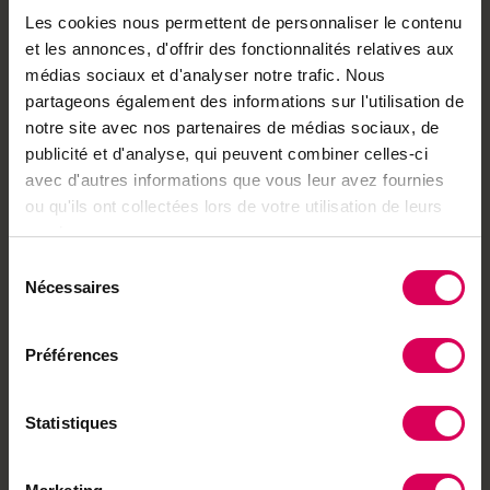
proposons de découvrir la nature et l’agriculture du
Les cookies nous permettent de personnaliser le contenu
Costa Rica, en collaboration avec l’agence Swiss
et les annonces, d'offrir des fonctionnalités relatives aux
Tropical. Programme complet sur
médias sociaux et d'analyser notre trafic. Nous
https://www.terrenature.ch/voyages
partageons également des informations sur l'utilisation de
notre site avec nos partenaires de médias sociaux, de
Envie de partager ?
publicité et d'analyse, qui peuvent combiner celles-ci
avec d'autres informations que vous leur avez fournies
ou qu'ils ont collectées lors de votre utilisation de leurs
services.
Sélection
Achetez local sur
Nécessaires
du
notre boutique
consentement
Préférences
Découvrez les produits
Statistiques
À lire aussi