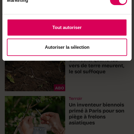
Marketing
Agriculture
Succès pour le
traditionnel brunch du
1er août
Tout autoriser
Autoriser la sélection
Nature
Canicule: quand les
vers de terre meurent,
le sol suffoque
ABO
Terroir
Un inventeur biennois
primé à Paris pour son
piège à frelons
asiatiques