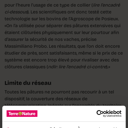
pour l’heure l’usage de ce type de collier (
lire l’encadré
ci-dessous
). Les scientifiques ont donc testé cette
technologie sur les bovins de l’Agroscope de Posieux.
«On l’a utilisée pour séparer des pâtures extensives qui
étaient clôturées physiquement sur leur pourtour afin
d’assurer la sécurité de nos vaches, précise
Massimiliano Probo. Les résultats, que l’on doit encore
étudier de près, sont satisfaisants, même si le prix de ce
système est encore trop élevé pour rivaliser avec des
clôtures classiques (
ndlr: lire l’encadré ci-contre
).»
Limite du réseau
Toutes les pâtures ne pourront pas recourir à un tel
dispositif, la couverture des réseaux de
télécommunication, inégale sur l’ensemble du territoire,
étant primordiale à son bon fonctionnement. Les
colliers transmettent les informations en temps réel à
une application installée sur un smartphone. «Si le