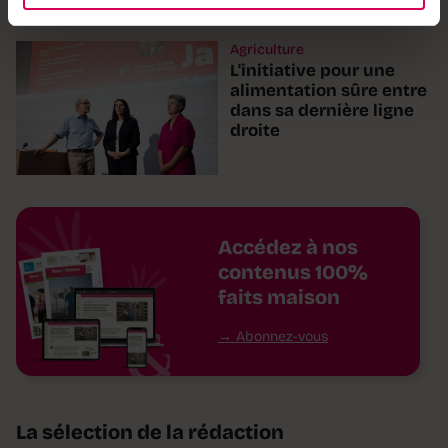
Agriculture
L'initiative pour une
alimentation sûre entre
dans sa dernière ligne
droite
Accédez à nos
contenus 100%
faits maison
Abonnez-vous
La sélection de la rédaction