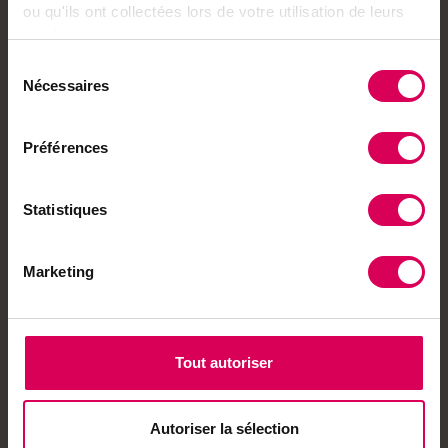
ou qu'ils ont collectées lors de votre utilisation de leurs
Balades
services.
Balade vers une
Sélection
forteresse de roche sur
Nécessaires
les hauteurs de Verbier
du
consentement
Préférences
ABO
Point fort
Statistiques
D'Etoy à la Guyane, une
épopée oubliée refait
surface à l'heure du
Marketing
Marché-Concours
Terroir
Tout autoriser
Un sirop singulier
valorise non pas les
fruits, mais les feuilles
du figuier
Autoriser la sélection