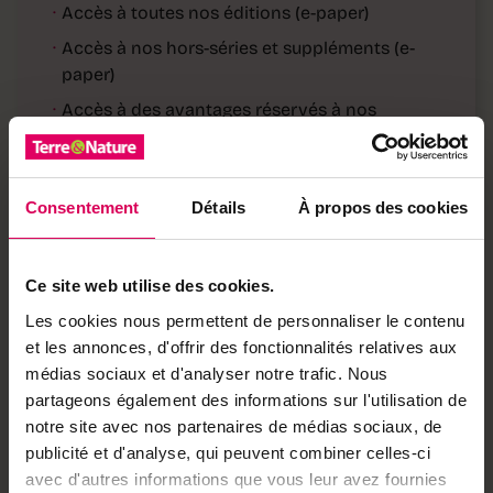
·
Accès à toutes nos éditions (e-paper)
·
Accès à nos hors-séries et suppléments (e-
paper)
·
Accès à des avantages réservés à nos
abonnés
Déjà abonné·e ?
→ Se connecter
Consentement
Détails
À propos des cookies
Ce site web utilise des cookies.
Achetez local sur
Les cookies nous permettent de personnaliser le contenu
notre boutique
et les annonces, d'offrir des fonctionnalités relatives aux
médias sociaux et d'analyser notre trafic. Nous
Découvrez les produits
partageons également des informations sur l'utilisation de
notre site avec nos partenaires de médias sociaux, de
publicité et d'analyse, qui peuvent combiner celles-ci
avec d'autres informations que vous leur avez fournies
À lire aussi