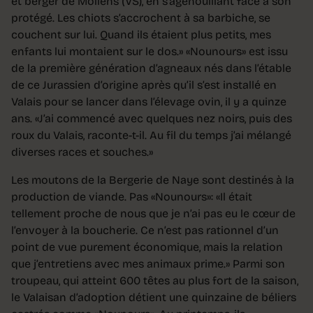
et berger de Mollens (VS), en s’agenouillant face à son
protégé. Les chiots s’accrochent à sa barbiche, se
couchent sur lui. Quand ils étaient plus petits, mes
enfants lui montaient sur le dos.» «Nounours» est issu
de la première génération d’agneaux nés dans l’étable
de ce Jurassien d’origine après qu’il s’est installé en
Valais pour se lancer dans l’élevage ovin, il y a quinze
ans. «J’ai commencé avec quelques nez noirs, puis des
roux du Valais, raconte-t-il. Au fil du temps j’ai mélangé
diverses races et souches.»
Les moutons de la Bergerie de Naye sont destinés à la
production de viande. Pas «Nounours»: «Il était
tellement proche de nous que je n’ai pas eu le cœur de
l’envoyer à la boucherie. Ce n’est pas rationnel d’un
point de vue purement économique, mais la relation
que j’entretiens avec mes animaux prime.» Parmi son
troupeau, qui atteint 600 têtes au plus fort de la saison,
le Valaisan d’adoption détient une quinzaine de béliers