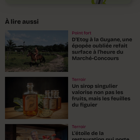
À lire aussi
Point fort
D'Etoy à la Guyane, une
épopée oubliée refait
surface à l'heure du
Marché-Concours
Terroir
Un sirop singulier
valorise non pas les
fruits, mais les feuilles
du figuier
Terroir
L'étoile de la
restauration qui porte