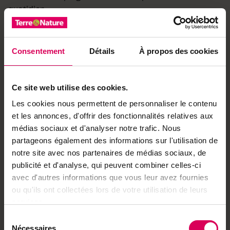
quotidien.
Et le Salvanin ne se repose jamais sur ses lauriers:
«L’idée de créer un hôtel dans le zoo était dans les
Consentement
Détails
À propos des cookies
tuyaux depuis sept ans.» Pour un montant total de près
de 8 millions, dont 300’000 francs de soutien à fonds
perdu issus de l’Aide suisse à la montagne, c’est
Ce site web utilise des cookies.
désormais chose faite.
Les cookies nous permettent de personnaliser le contenu
Politique chevillée au corps
et les annonces, d'offrir des fonctionnalités relatives aux
Le récent directeur d’hôtel est aussi un amoureux de
médias sociaux et d'analyser notre trafic. Nous
politique. Conseiller communal depuis douze ans et
partageons également des informations sur l'utilisation de
président de Salvan depuis huit ans, Florian Piasenta
notre site avec nos partenaires de médias sociaux, de
connaît «ses» chiffres, soit ceux de la commune, sur le
publicité et d'analyse, qui peuvent combiner celles-ci
bout des doigts. Il siège sous les couleurs du PLR – il a
avec d'autres informations que vous leur avez fournies
présidé la section valaisanne pendant quatre ans. «La
ou qu'ils ont collectées lors de votre utilisation de leurs
commune a toujours eu des présidents du centre, sauf
services.
deux radicaux: mon père et moi», s’amuse-t-il.
Sélection
Nécessaires