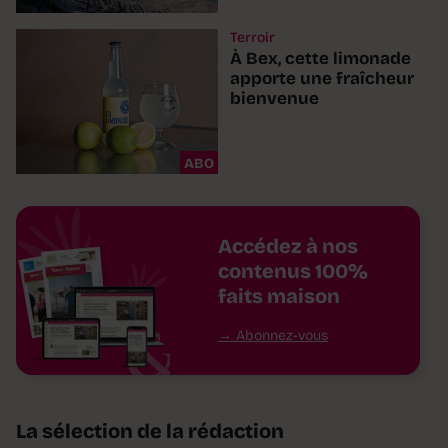
Terroir
À Bex, cette limonade
apporte une fraîcheur
bienvenue
ABO
Accédez à nos
contenus 100%
faits maison
Abonnez-vous
La sélection de la rédaction