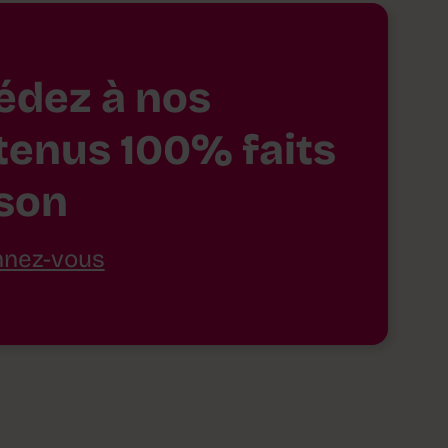
édez à nos
tenus 100% faits
son
nez-vous