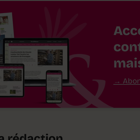
Acc
con
mai
Abon
la rédaction