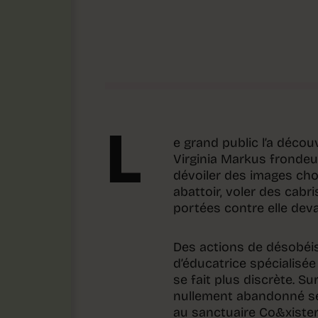
L
e grand public l’a décou
Virginia Markus frondeus
dévoiler des images ch
abattoir, voler des cabr
portées contre elle devan
Des actions de désobéiss
d’éducatrice spécialisée 
se fait plus discrète. S
nullement abandonné ses 
au sanctuaire Co&xister,