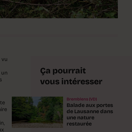
a vu
Ça pourrait
 un
s
vous intéresser
Bremblens (VD)
ste
Balade aux portes
aire
de Lausanne dans
une nature
n,
restaurée
ux