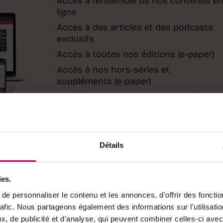
·
Accès à l'ensemble de nos contenus e
ligne
·
Accès à des articles et des podcasts
exclusifs
·
Accès à toutes nos éditions (e-paper)
·
Accès à nos hors-séries et
suppléments (e-paper)
·
Accès à des avantages réservés à nos
abonnés
Déjà abonné·e ?
→ Se connecter
Détails
ies.
e personnaliser le contenu et les annonces, d'offrir des fonctio
rafic. Nous partageons également des informations sur l'utilisati
, de publicité et d'analyse, qui peuvent combiner celles-ci avec