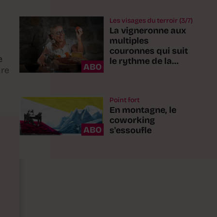
Les visages du terroir (3/7)
La vigneronne aux
multiples
couronnes qui suit
e
le rythme de la
ABO
ure
nature
e
Point fort
En montagne, le
coworking
ABO
s'essoufle