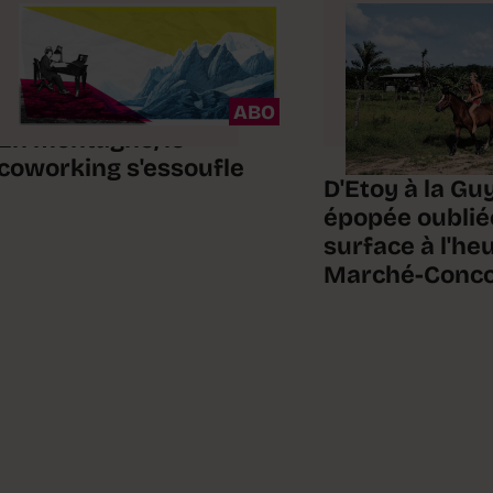
ABO
En montagne, le
coworking s'essoufle
D'Etoy à la Gu
épopée oubliée
surface à l'he
Marché-Conc