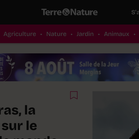
S'
Agriculture
•
Nature
•
Jardin
•
Animaux
•
as, la
sur le