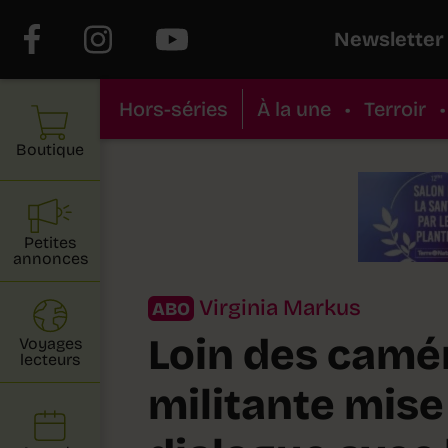
Newsletter
Hors-séries
À la une
•
Terroir
•
Boutique
Petites
annonces
Virginia Markus
ABO
Loin des camér
Voyages
lecteurs
militante mise 