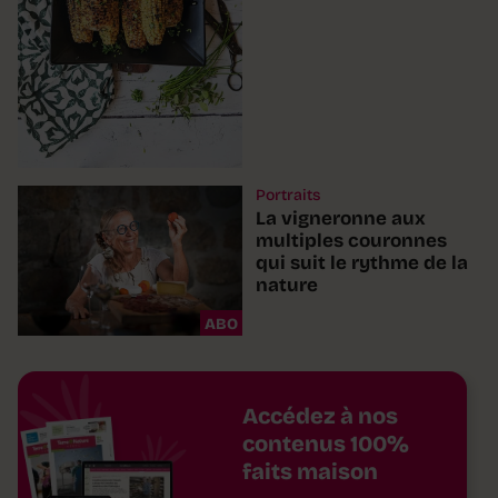
Portraits
La vigneronne aux
multiples couronnes
qui suit le rythme de la
nature
ABO
Accédez à nos
contenus 100%
faits maison