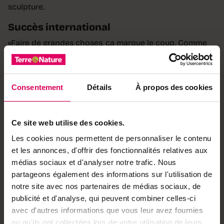
sculpture.
Succès international
«Faire de grandes choses, ça marque le coup. Comme
ça, je me dis que je ne suis pas complètement foutu.
Même si une fois que c’est fini, je me trouve un peu fou»,
déclare-t-il en riant. Prochain défi: une gigantesque
Consentement
Détails
À propos des cookies
libellule pour accompagner son abeille. «J’adore
représenter des animaux. J’ai l’impression que mes
sculptures prennent vie.»
Ce site web utilise des cookies.
Aujourd’hui, les œuvres de Dominique Andreae se
Les cookies nous permettent de personnaliser le contenu
vendent dans toute la Suisse, ainsi qu’en France et
et les annonces, d'offrir des fonctionnalités relatives aux
même au Mexique, chez des connaissances et des
médias sociaux et d'analyser notre trafic. Nous
collectionneurs. «À la base, je ne connaissais rien à l’art
partageons également des informations sur l'utilisation de
et je côtoyais surtout des agriculteurs. C’est un grand
notre site avec nos partenaires de médias sociaux, de
changement, car ces deux mondes sont très éloignés.»
publicité et d'analyse, qui peuvent combiner celles-ci
avec d'autres informations que vous leur avez fournies
Pour autant, l’ex-paysan ne pourrait plus s’en passer.
ou qu'ils ont collectées lors de votre utilisation de leurs