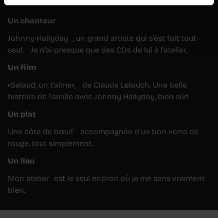
Son univers
Un chanteur
Johnny Hallyday , un grand artiste qui s’est fait tout
seul. Je n’ai presque que des CDs de lui à l’atelier.
Un film
«Salaud, on t’aime», de Claude Lelouch. Une belle
histoire de famille avec Johnny Hallyday, bien sûr!
Un plat
Une côte de bœuf accompagnée d’un bon verre de
rouge, tout simplement.
Un lieu
Mon atelier est le seul endroit où je me sens vraiment
bien.