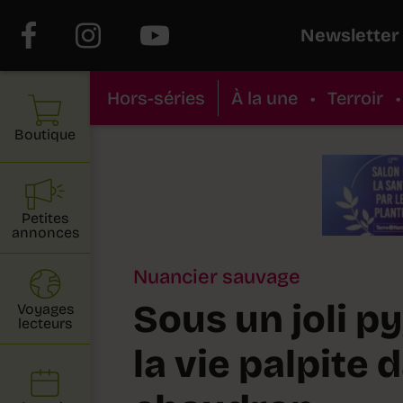
Newsletter
Hors-séries
À la une
•
Terroir
•
Boutique
Petites
annonces
Nuancier sauvage
Sous un joli p
Voyages
lecteurs
la vie palpite 