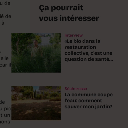
ou de
Ça pourrait
ié de
vous intéresser
 à
Interview
«Le bio dans la
restauration
s
collective, c'est une
elle
question de santé
ar il
publique»
Sécheresse
La commune coupe
l'eau: comment
de
sauver mon jardin?
u pic
nt un
chons