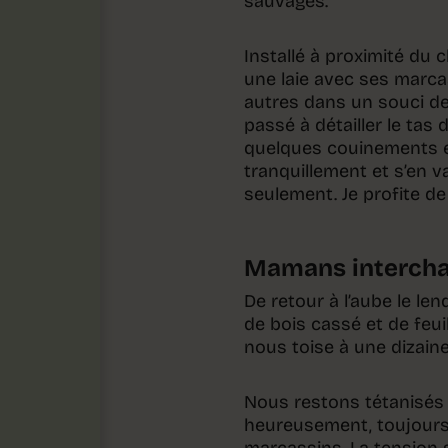
sauvages.
Installé à proximité du 
une laie avec ses marca
autres dans un souci de
passé à détailler le tas
quelques couinements et
tranquillement et s’en v
seulement. Je profite de
Mamans interch
De retour à l’aube le le
de bois cassé et de feu
nous toise à une dizaine
Nous restons tétanisés f
heureusement, toujours e
marcassins. La tension s