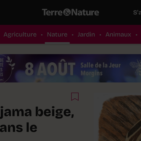
S'
Agriculture
•
Nature
•
Jardin
•
Animaux
•
yjama beige,
dans le