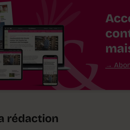
Acc
con
mai
Abon
la rédaction