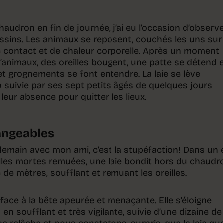
chaudron en fin de journée, j’ai eu l’occasion d’observ
ssins. Les animaux se reposent, couchés les uns sur 
 contact et de chaleur corporelle. Après un moment
 d’animaux, des oreilles bougent, une patte se détend 
 grognements se font entendre. La laie se lève
a suivie par ses sept petits âgés de quelques jours
 leur absence pour quitter les lieux.
angeables
ndemain avec mon ami, c’est la stupéfaction! Dans un 
illes mortes remuées, une laie bondit hors du chaudr
 de mètres, soufflant et remuant les oreilles.
ace à la bête apeurée et menaçante. Elle s’éloigne
n soufflant et très vigilante, suivie d’une dizaine de
e relâche et nous constatons, surpris, que la laie qu