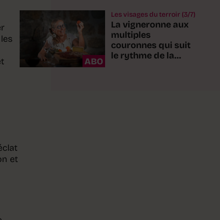
Les visages du terroir (3/7)
La vigneronne aux
er
multiples
les
couronnes qui suit
le rythme de la
et
ABO
nature
éclat
on et
e