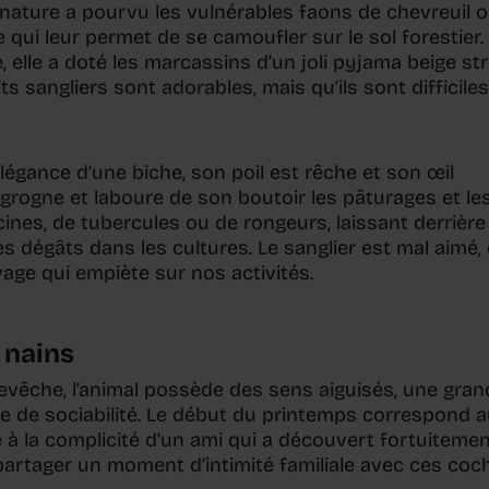
 nature a pourvu les vulnérables faons de chevreuil 
 qui leur permet de se camoufler sur le sol forestier.
elle a doté les marcassins d’un joli pyjama beige str
s sangliers sont adorables, mais qu’ils sont difficiles
élégance d’une biche, son poil est rêche et son œil
t, grogne et laboure de son boutoir les pâturages et le
nes, de tubercules ou de rongeurs, laissant derrière 
s dégâts dans les cultures. Le sanglier est mal aimé, c
age qui empiète sur nos activités.
t nains
vêche, l’animal possède des sens aiguisés, une gran
uve de sociabilité. Le début du printemps correspond a
 à la complicité d’un ami qui a découvert fortuiteme
u partager un moment d’intimité familiale avec ces co