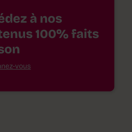
édez à nos
tenus 100% faits
son
nez-vous