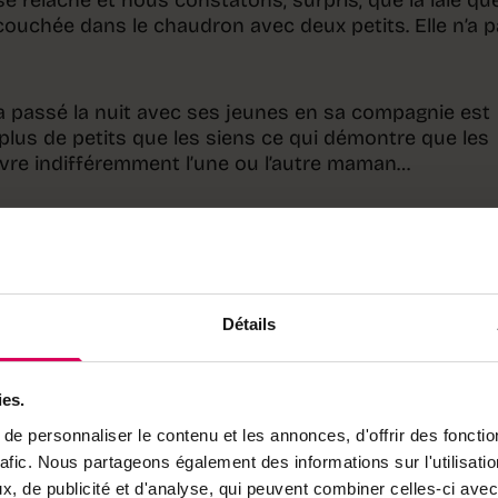
ouchée dans le chaudron avec deux petits. Elle n’a 
a passé la nuit avec ses jeunes en sa compagnie est
plus de petits que les siens ce qui démontre que les
vre indifféremment l’une ou l’autre maman…
’est déroulé dans une parfaite quiétude. Notre laie s’e
ans une flaque proche, talonnée par les deux porcelet
s tard sur le flanc pour laisser les marcassins téter
s’endormir, repus, sous le doux soleil printanier.
Détails
ies.
e personnaliser le contenu et les annonces, d'offrir des fonctio
rafic. Nous partageons également des informations sur l'utilisati
, de publicité et d'analyse, qui peuvent combiner celles-ci avec