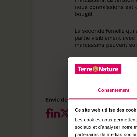
nous connaissions est c
bougé!
La seconde femelle qui 
partie visiblement avec 
marcassins peuvent sui
Le reste de la journée s
levée pour aller boire d
Elle s’est recouchée plu
frénétiquement avant de 
Consentement
Envie de partager ?
Ce site web utilise des cook
Les cookies nous permettent d
sociaux et d'analyser notre t
partenaires de médias sociaux