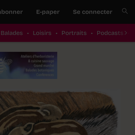
abonner
E-paper
Se connecter
Balades
•
Loisirs
•
Portraits
•
Podcasts
•