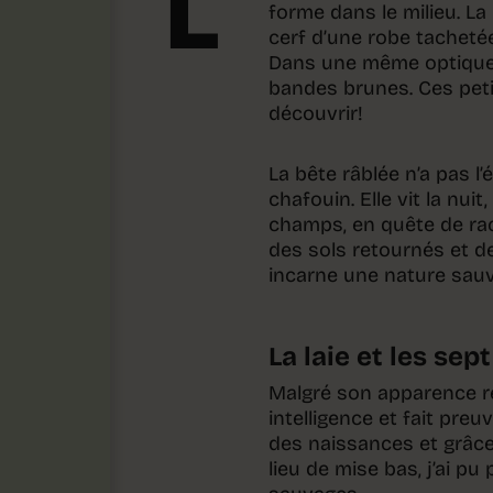
L
forme dans le milieu. La
cerf d’une robe tachetée
Dans une même optique, 
bandes brunes. Ces petit
découvrir!
La bête râblée n’a pas l’
chafouin. Elle vit la nui
champs, en quête de raci
des sols retournés et de
incarne une nature sauv
La laie et les sep
Malgré son apparence re
intelligence et fait pre
des naissances et grâce
lieu de mise bas, j’ai p