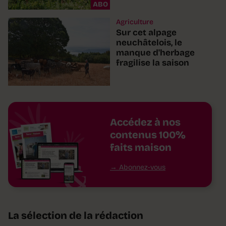
ABO
Agriculture
Sur cet alpage
neuchâtelois, le
manque d'herbage
fragilise la saison
Accédez à nos
contenus 100%
faits maison
Abonnez-vous
La sélection de la rédaction