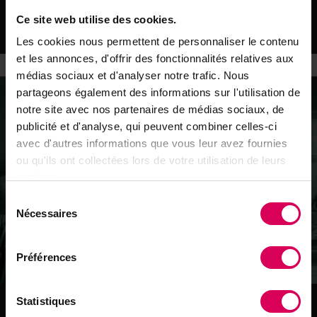
Transport
Ce site web utilise des cookies.
Les panneaux de direction étaient déplacés une fois prêts à
l'emploi.
Les cookies nous permettent de personnaliser le contenu
et les annonces, d'offrir des fonctionnalités relatives aux
médias sociaux et d'analyser notre trafic. Nous
partageons également des informations sur l'utilisation de
notre site avec nos partenaires de médias sociaux, de
publicité et d'analyse, qui peuvent combiner celles-ci
avec d'autres informations que vous leur avez fournies
ou qu'ils ont collectées lors de votre utilisation de leurs
services.
Sélection
Nécessaires
du
consentement
Préférences
Manufacture
Statistiques
Initialement en bois, les panneaux indicateurs étaient réalisés