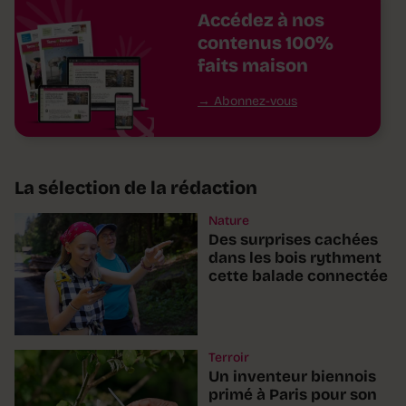
Accédez à nos
contenus 100%
faits maison
Abonnez-vous
La sélection de la rédaction
Nature
Des surprises cachées
dans les bois rythment
cette balade connectée
Terroir
Un inventeur biennois
primé à Paris pour son