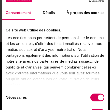
l’écoute faire sonner son instrument. Après une courte
pause – la raréfaction de l’oxygène se fait sentir –, il
Consentement
Détails
À propos des cookies
recommence, pour le plus grand bonheur des alpinistes
présents qui le remercient avant de reprendre, comme
nous quelques instants plus tard, le chemin de la
Ce site web utilise des cookies.
descente.
Les cookies nous permettent de personnaliser le contenu
et les annonces, d'offrir des fonctionnalités relatives aux
Ambassadeur des traditions suisses
médias sociaux et d'analyser notre trafic. Nous
partageons également des informations sur l'utilisation de
Né dans une famille de musiciens, Christophe
notre site avec nos partenaires de médias sociaux, de
Sturzenegger est corniste, pianiste ainsi que
publicité et d'analyse, qui peuvent combiner celles-ci
compositeur. Lauréat de nombreux prix et concours, il
avec d'autres informations que vous leur avez fournies
devient cor solo de l’Orchestre suisse des jeunes puis
ou qu'ils ont collectées lors de votre utilisation de leurs
intègre l’Académie de l’Opéra de Zurich et enfin le
services.
Sinfonieorchester de Bâle, où il côtoie les plus grands
Sélection
chefs d’orchestre. Depuis 2004, le quadragénaire
Nécessaires
du
enseigne à la Haute école de musique de Genève. En
consentement
parallèle, il mène une carrière de musicien indépendant