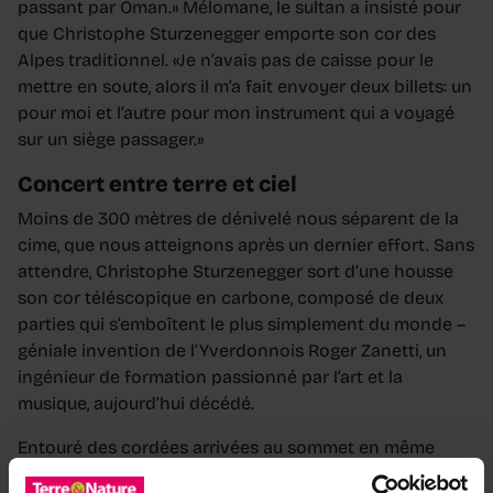
passant par Oman.» Mélomane, le sultan a insisté pour
que Christophe Sturzenegger emporte son cor des
Alpes traditionnel. «Je n’avais pas de caisse pour le
mettre en soute, alors il m’a fait envoyer deux billets: un
pour moi et l’autre pour mon instrument qui a voyagé
sur un siège passager.»
Concert entre terre et ciel
Moins de 300 mètres de dénivelé nous séparent de la
cime, que nous atteignons après un dernier effort. Sans
attendre, Christophe Sturzenegger sort d’une housse
son cor téléscopique en carbone, composé de deux
parties qui s’emboîtent le plus simplement du monde –
géniale invention de l’Yverdonnois Roger Zanetti, un
ingénieur de formation passionné par l’art et la
musique, aujourd’hui décédé.
Entouré des cordées arrivées au sommet en même
temps que nous, il se met à jouer. En silence, chacun