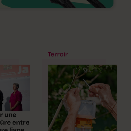
Terroir
ur une
sûre entre
re ligne