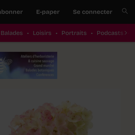
abonner
E-paper
Se connecter
Balades
•
Loisirs
•
Portraits
•
Podcasts
•