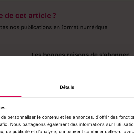
e de cet article ?
toutes nos publications en format numérique
Les bonnes raisons de s'abonner
·
Accès à l'ensemble de nos contenus e
ligne
·
Accès à des articles et des podcasts
Détails
exclusifs
·
Accès à toutes nos éditions (e-paper)
·
Accès à nos hors-séries et
ies.
suppléments (e-paper)
e personnaliser le contenu et les annonces, d'offrir des fonctio
·
Accès à des avantages réservés à nos
rafic. Nous partageons également des informations sur l'utilisati
abonnés
, de publicité et d'analyse, qui peuvent combiner celles-ci avec