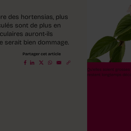
e des hortensias, plus
culés sont de plus en
culaires auront-ils
e serait bien dommage.
Partager cet article
Qu'elles soient grosses
restent longtemps déco