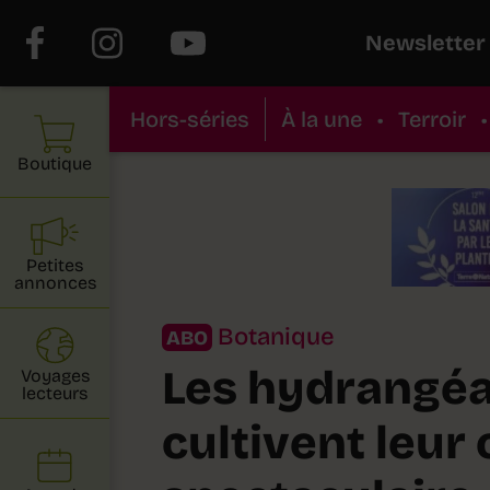
Newsletter
Hors-séries
À la une
•
Terroir
•
Boutique
Petites
annonces
Botanique
ABO
Les hydrangéa
Voyages
lecteurs
cultivent leur