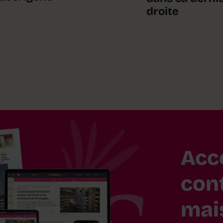
droite
Acc
con
mai