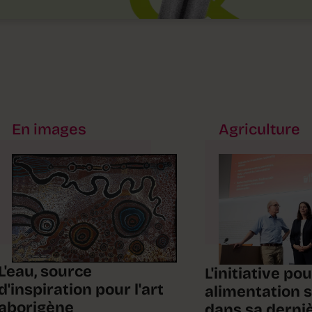
En images
Agriculture
L'eau, source
L'initiative po
d'inspiration pour l'art
alimentation 
aborigène
dans sa derniè