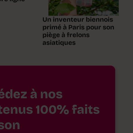
Un inventeur biennois
primé à Paris pour son
piège à frelons
asiatiques
édez à nos
tenus 100% faits
son