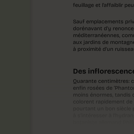
feuillage et l’affaiblir 
Sauf emplacements privi
dorénavant d’y renoncer
méditerranéennes, comme 
aux jardins de montagne
à proximité d’un ruissea
Des inflorescenc
Quarante centimètres: c’
enfin rosées de ‘Phantom
moins énormes, tandis qu
colorent rapidement de r
pourtant un bon siècle
à s’intéresser à l’hydra
botaniste allemand Phili