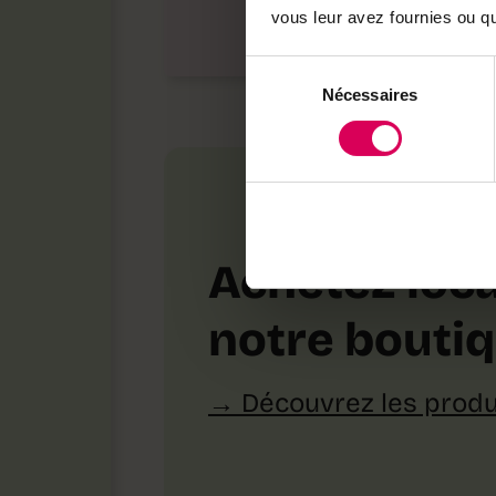
vous leur avez fournies ou qu'
Sélection
Nécessaires
du
consentement
Achetez loca
notre bouti
Découvrez les produ