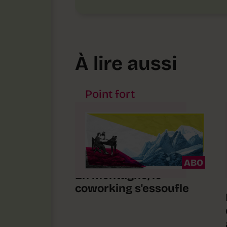
À lire aussi
Point fort
ABO
En montagne, le
coworking s'essoufle