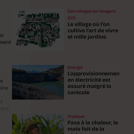
.
Des villages qui bougent
(7/7)
Le village où l'on
cultive l'art de vivre
er
et mille jardins
ement
Energie
L'approvisionnement
en électricité est
et
assuré malgré la
eine
canicule
ut
ment
Pratique
Face à la chaleur, le
maïs fait de la