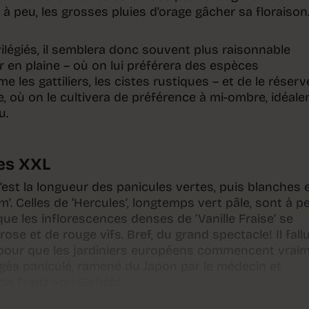
peu à peu, les grosses pluies d’orage gâcher sa floraison
légiés, il semblera donc souvent plus raisonnable
 en plaine – où on lui préférera des espèces
les gattiliers, les cistes rustiques – et de le réserv
, où on le cultivera de préférence à mi-ombre, idéal
u.
es XXL
est la longueur des panicules vertes, puis blanches 
’. Celles de ‘Hercules’, longtemps vert pâle, sont à p
e les inflorescences denses de ‘Vanille Fraise’ se
ose et de rouge vifs. Bref, du grand spectacle! Il fall
 pour que les jardiniers européens commencent vrai
ngéa paniculé, ramené du Japon par le médecin et
pp Franz von Siebold.