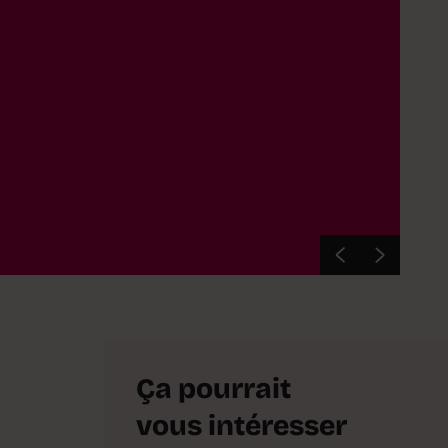
Qu'elle
restent
Ça pourrait
vous intéresser