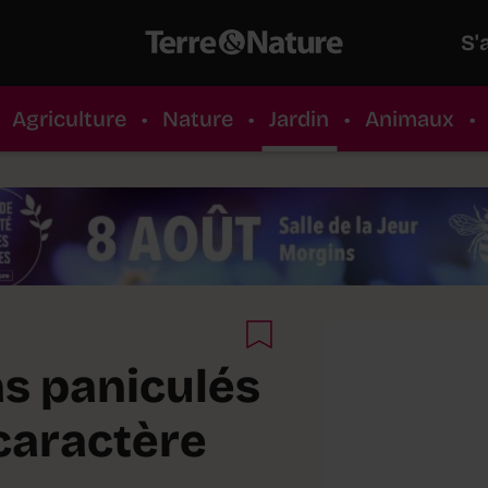
S'
Agriculture
•
Nature
•
Jardin
•
Animaux
•
s paniculés
 caractère