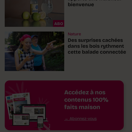
bienvenue
ABO
Nature
Des surprises cachées
dans les bois rythment
cette balade connectée
Accédez à nos
contenus 100%
faits maison
Abonnez-vous