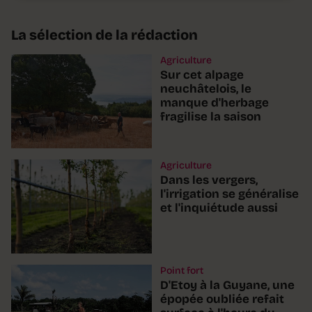
La sélection de la rédaction
Agriculture
Sur cet alpage
neuchâtelois, le
manque d'herbage
fragilise la saison
Agriculture
Dans les vergers,
l'irrigation se généralise
et l'inquiétude aussi
Point fort
D'Etoy à la Guyane, une
épopée oubliée refait