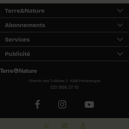
Terre&Nature
Abonnements
Services
Publicité
Chemin des Tuilières 3 · 1028 Préverenges
021 966 27 10
E-paper