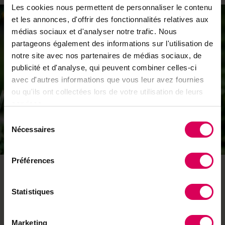
Les cookies nous permettent de personnaliser le contenu
et les annonces, d'offrir des fonctionnalités relatives aux
médias sociaux et d'analyser notre trafic. Nous
partageons également des informations sur l'utilisation de
notre site avec nos partenaires de médias sociaux, de
publicité et d'analyse, qui peuvent combiner celles-ci
avec d'autres informations que vous leur avez fournies
ou qu'ils ont collectées lors de votre utilisation de leurs
services.
Sélection
Nécessaires
2
du
consentement
Préférences
Capucine tubéreuse
Vous connaissez sûrement la capucine, cette jolie
Statistiques
plante aux fleurs jaune-orange qui fait aussi office
d’attrape-pucerons. Mais avez-vous déjà essayé la
Marketing
capucine tubéreuse? Comme sa cousine, il est possible