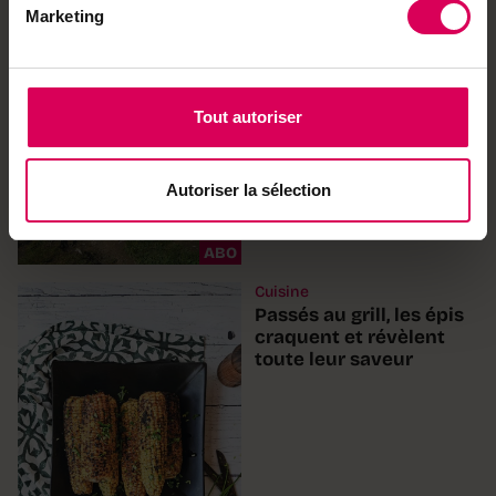
cette balade connectée
Marketing
Balades
Tout autoriser
Balade vers une
forteresse de roche sur
les hauteurs de Verbier
Autoriser la sélection
ABO
Cuisine
Passés au grill, les épis
craquent et révèlent
toute leur saveur