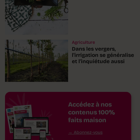
Agriculture
Dans les vergers,
l'irrigation se généralise
et l'inquiétude aussi
Accédez à nos
contenus 100%
faits maison
Abonnez-vous