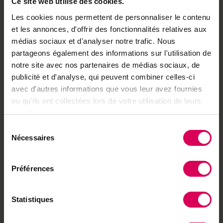
Ce site web utilise des cookies.
·
Accès à des avantages réservés à nos
Les cookies nous permettent de personnaliser le contenu
abonnés
et les annonces, d'offrir des fonctionnalités relatives aux
Déjà abonné·e ?
→ Se connecter
médias sociaux et d'analyser notre trafic. Nous
partageons également des informations sur l'utilisation de
notre site avec nos partenaires de médias sociaux, de
publicité et d'analyse, qui peuvent combiner celles-ci
avec d'autres informations que vous leur avez fournies
Achetez local sur
ou qu'ils ont collectées lors de votre utilisation de leurs
notre boutique
services.
Sélection
Découvrez les produits
Nécessaires
du
consentement
Préférences
À lire aussi
Nature
Statistiques
Des surprises cachées
dans les bois rythment