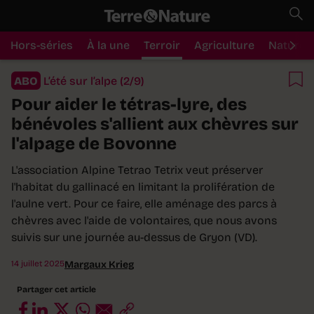
Hors-séries
À la une
Terroir
Agriculture
Nature
ABO
L’été sur l’alpe (2/9)
Pour aider le tétras-lyre, des
bénévoles s'allient aux chèvres sur
l'alpage de Bovonne
L'association Alpine Tetrao Tetrix veut préserver
l'habitat du gallinacé en limitant la prolifération de
l'aulne vert. Pour ce faire, elle aménage des parcs à
chèvres avec l'aide de volontaires, que nous avons
suivis sur une journée au-dessus de Gryon (VD).
14 juillet 2025
Margaux Krieg
Partager cet article