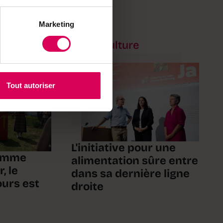
Marketing
Agriculture
Tout autoriser
L'initiative pour une
comme
alimentation sûre entre
, le
dans sa dernière ligne
urs est
droite