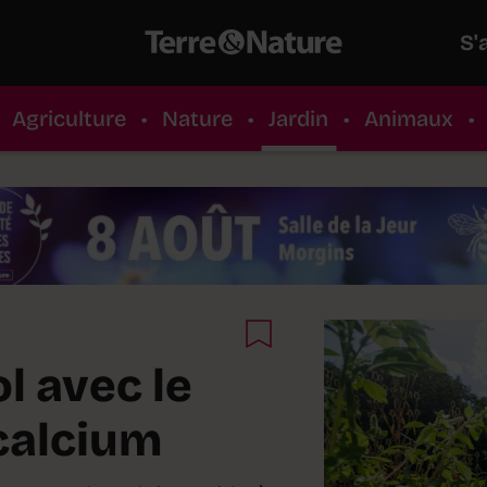
S'
Agriculture
•
Nature
•
Jardin
•
Animaux
•
l avec le
calcium