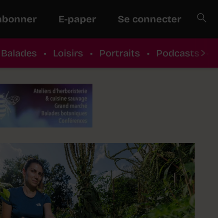
abonner
E-paper
Se connecter
Balades
•
Loisirs
•
Portraits
•
Podcasts
•