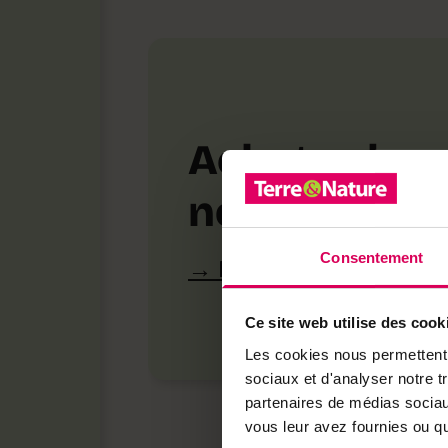
Achetez loca
notre bouti
Consentement
Découvrez les produ
Ce site web utilise des cook
Les cookies nous permettent d
sociaux et d'analyser notre t
partenaires de médias sociaux
vous leur avez fournies ou qu'