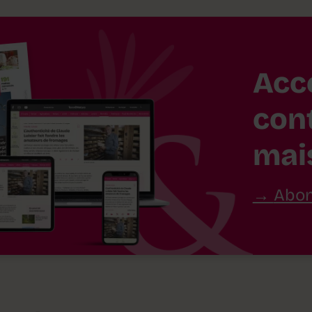
Acc
con
mai
Abon