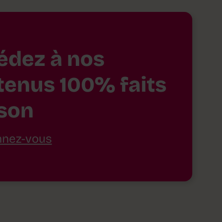
édez à nos
tenus 100% faits
son
nez-vous