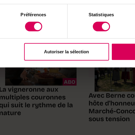
Préférences
Statistiques
Portraits
Agriculture
Autoriser la sélection
ABO
La vigneronne aux
Avec Berne 
multiples couronnes
hôte d'honneur
qui suit le rythme de la
Marché-Conco
nature
sous tension