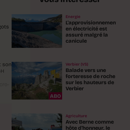
Energie
L'approvisionnement
gots
en électricité est
assuré malgré la
canicule
t son
Verbier (VS)
Balade vers une
pH
forteresse de roche
sur les hauteurs de
cro-
Verbier
ABO
Agriculture
Avec Berne comme
hôte d'honneur, le