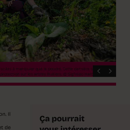
faciles à manipuler que la poudre. Cette dernière sera utilisée
Les gra
otection sur les arbres fruitiers.
© Sigfredo Haro
princip
n. Il
Ça pourrait
et de
vous intéresser