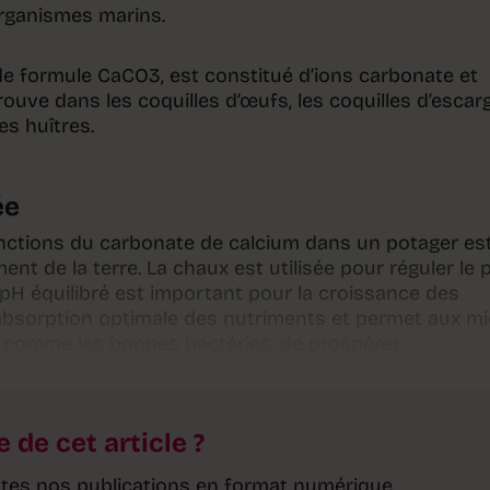
organismes marins.
e formule CaCO3, est constitué d’ions carbonate et
trouve dans les coquilles d’œufs, les coquilles d’escar
es huîtres.
ée
onctions du carbonate de calcium dans un potager es
nt de la terre. La chaux est utilisée pour réguler le 
 pH équilibré est important pour la croissance des
 l’absorption optimale des nutriments et permet aux mi
 comme les bonnes bactéries, de prospérer.
e de cet article ?
toutes nos publications en format numérique