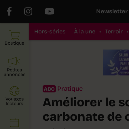
Newsletter
Hors-séries
À la une
•
Terroir
•
Boutique
Petites
annonces
Pratique
ABO
Améliorer le so
Voyages
lecteurs
carbonate de 