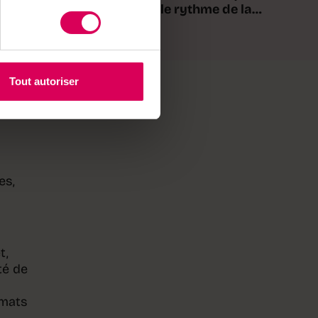
le rythme de la
ABO
nature
au
Tout autoriser
ates
es,
t,
té de
rmats