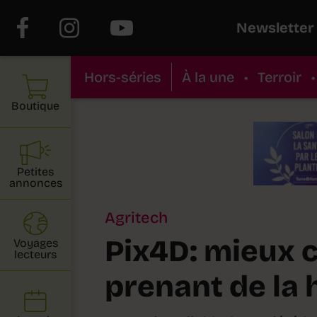
Newsletter
Hors-séries
À la une
•
Terroir
•
Boutique
Petites
annonces
Agritech
Pix4D: mieux c
Voyages
lecteurs
prenant de la 