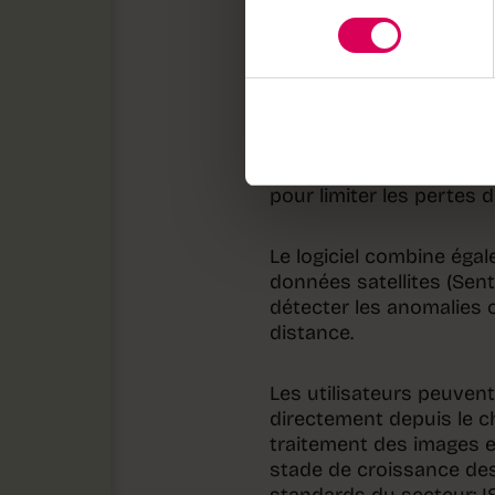
zonage et de prescripti
consentement
Pix4Dfields permet ainsi
format ISOXML, qui est
terminaux ISOBUS des ma
épandeurs, etc.). Il peu
pertes suite à des inci
animaux, facilitant les 
pour limiter les pertes
Le logiciel combine égal
données satellites (Senti
détecter les anomalies 
distance.
Les utilisateurs peuven
directement depuis le cha
traitement des images et
stade de croissance des