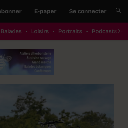
abonner
E-paper
Se connecter
Balades
•
Loisirs
•
Portraits
•
Podcasts
•