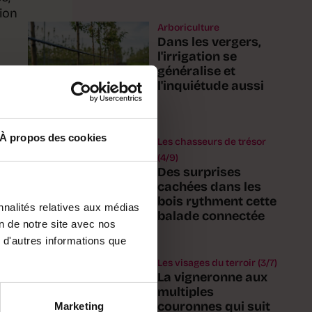
ion
Arboriculture
Dans les vergers,
l'irrigation se
généralise et
r
l'inquiétude aussi
 des
À propos des cookies
Les chasseurs de trésor
(4/9)
tes
Des surprises
cachées dans les
bois rythment cette
nnalités relatives aux médias
balade connectée
on de notre site avec nos
 d'autres informations que
Les visages du terroir (3/7)
es
La vigneronne aux
multiples
couronnes qui suit
Marketing