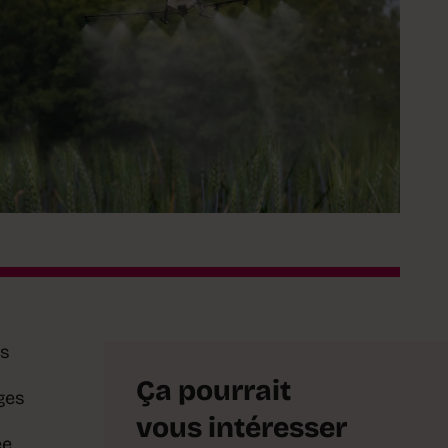
es
Ça pourrait
ages
vous intéresser
e,