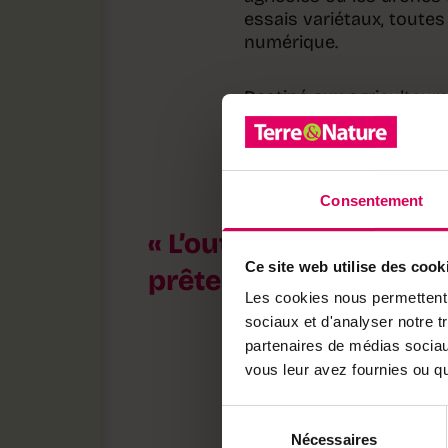
essais variétaux, toute
numérique.
Destiné aux agriculteurs
profile comme un outil ce
accélérer la prise de déc
intrants ou à la détectio
Consentement
L’outil transforme e
Ce site web utilise des cook
prêtes à être utilisée
Les cookies nous permettent d
sociaux et d'analyser notre t
partenaires de médias sociaux
Logiciel hybride 
vous leur avez fournies ou qu'
Logiciel hybride, Pix4Dfi
images multispectrales
Sélection
orthomosaïques précises
Nécessaires
du