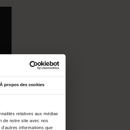
À propos des cookies
nnalités relatives aux médias
nt
on de notre site avec nos
ence
 d'autres informations que