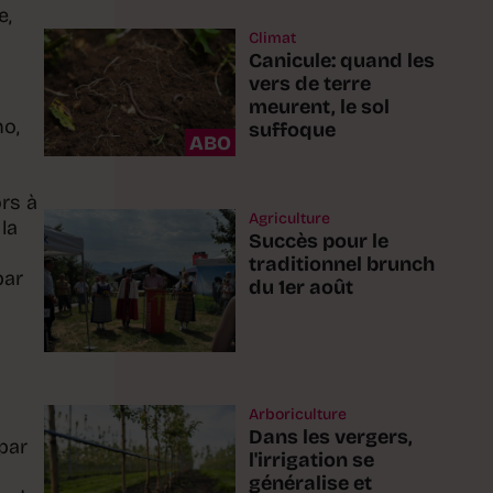
e,
Climat
Canicule: quand les
vers de terre
meurent, le sol
no,
suffoque
ABO
ors à
Agriculture
la
Succès pour le
traditionnel brunch
par
du 1er août
Arboriculture
Dans les vergers,
par
l'irrigation se
généralise et