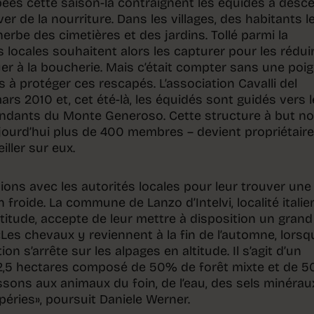
ées cette saison-là contraignent les équidés à desc
er de la nourriture. Dans les villages, des habitants l
erbe des cimetières et des jardins. Tollé parmi la
s locales souhaitent alors les capturer pour les rédui
yer à la boucherie. Mais c’était compter sans une poi
 à protéger ces rescapés. L’association Cavalli del
rs 2010 et, cet été-là, les équidés sont guidés vers 
ondants du Monte Generoso. Cette structure à but n
ujourd’hui plus de 400 membres – devient propriétair
iller sur eux.
ions avec les autorités locales pour leur trouver une
n froide. La commune de Lanzo d’Intelvi, localité itali
titude, accepte de leur mettre à disposition un grand
n«Les chevaux y reviennent à la fin de l’automne, lorsq
on s’arrête sur les alpages en altitude. Il s’agit d’un
 2,5 hectares composé de 50% de forêt mixte et de 
sons aux animaux du foin, de l’eau, des sels minérau
péries», poursuit Daniele Werner.