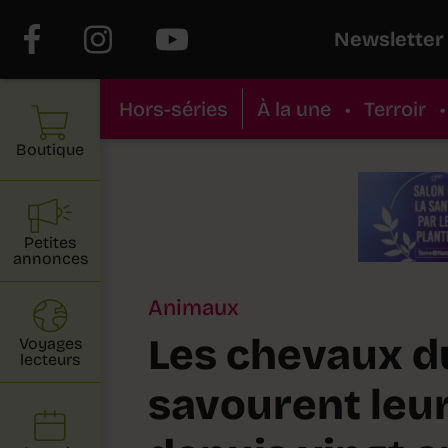
Newsletter
Hors-séries
À la une
•
Terroir
•
Boutique
Petites
annonces
Animaux
Les chevaux d
Voyages
lecteurs
savourent leur