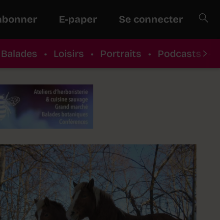
abonner
E-paper
Se connecter
Balades
•
Loisirs
•
Portraits
•
Podcasts
•