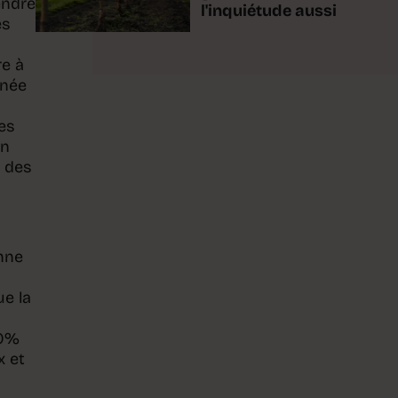
endre
l'inquiétude aussi
es
re à
gnée
les
on
e des
enne
ue la
50%
x et