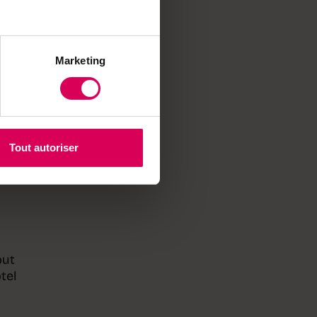
e
a
s
Marketing
 tout
ble,
nces
Tout autoriser
ment.
but
tel