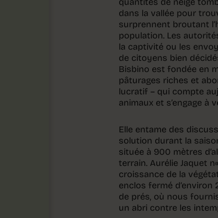
quantités de neige tomb
dans la vallée pour trouv
surprennent broutant l’h
population. Les autorité
la captivité ou les envo
de citoyens bien décidés
Bisbino est fondée en ma
pâturages riches et ab
lucratif – qui compte a
animaux et s’engage à ve
Elle entame des discuss
solution durant la saiso
située à 900 mètres d’al
terrain. Aurélie Jaquet 
croissance de la végétati
enclos fermé d’environ
de prés, où nous fournis
un abri contre les intem