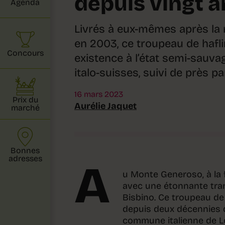
depuis vingt a
Agenda
Livrés à eux-mêmes après la 
en 2003, ce troupeau de haf
Concours
existence à l’état semi-sauv
italo-suisses, suivi de près p
16 mars 2023
Prix du
Aurélie Jaquet
marché
Bonnes
adresses
A
u Monte Generoso, à la 
avec une étonnante tra
Bisbino. Ce troupeau de 
depuis deux décennies qu
commune italienne de Lo