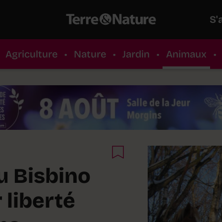
S'
Agriculture
•
Nature
•
Jardin
•
Animaux
•
u Bisbino
 liberté