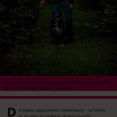
Le Vaudois Alain Salzmann et ses chiens déterrent les truffes
dès la mi-septembre.
© Olivier Vogelsang
D
e joyeux jappements retentissent ce matin-
là, au pied du château de Bavois (VD).