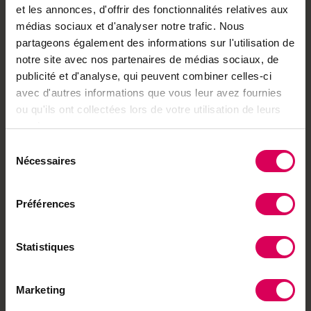
·
Accès à des articles et des podcasts exclusifs
et les annonces, d'offrir des fonctionnalités relatives aux
médias sociaux et d'analyser notre trafic. Nous
·
Accès à toutes nos éditions (e-paper)
partageons également des informations sur l'utilisation de
·
Accès à nos hors-séries et suppléments (e-
notre site avec nos partenaires de médias sociaux, de
paper)
publicité et d'analyse, qui peuvent combiner celles-ci
·
Accès à des avantages réservés à nos
avec d'autres informations que vous leur avez fournies
abonnés
ou qu'ils ont collectées lors de votre utilisation de leurs
services.
Déjà abonné·e ?
→ Se connecter
Sélection
Nécessaires
du
consentement
Préférences
Achetez local sur
notre boutique
Statistiques
Découvrez les produits
Marketing