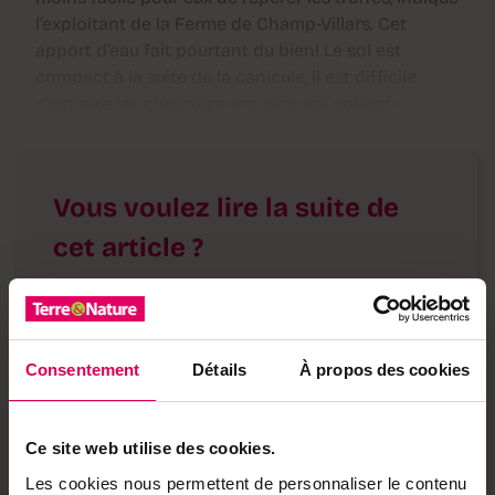
l’exploitant de la Ferme de Champ-Villars. Cet
apport d’eau fait pourtant du bien! Le sol est
compact à la suite de la canicule, il est difficile
d’extraire les champignons sans les abîmer.»
Vous voulez lire la suite de
cet article ?
Profitez d'un accès illimité à toutes nos
publications en format numérique
→ Nos abonnements
Consentement
Détails
À propos des cookies
Les bonnes raisons de s'abonner
Ce site web utilise des cookies.
·
Accès à l'ensemble de nos contenus en ligne
Les cookies nous permettent de personnaliser le contenu