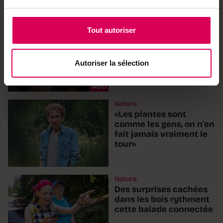
À lire aussi
Portraits
Tout autoriser
La vigneronne aux
multiples couronnes
qui suit le rythme de la
Autoriser la sélection
nature
ABO
Nature
«Les plantes sont
comme les gens, on n'en
fait jamais vraiment le
tour»
Nature
Des surprises cachées
dans les bois rythment
cette balade connectée