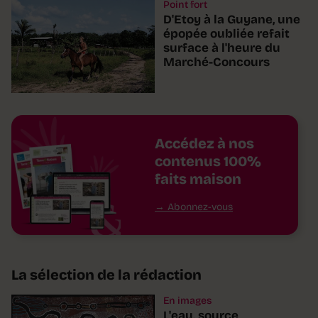
Point fort
D'Etoy à la Guyane, une
épopée oubliée refait
surface à l'heure du
Marché-Concours
Accédez à nos
contenus 100%
faits maison
Abonnez-vous
La sélection de la rédaction
En images
L'eau, source