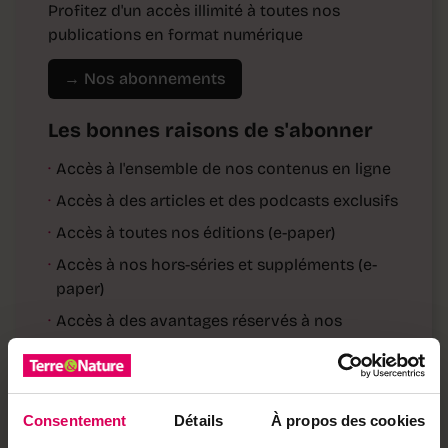
Profitez d'un accès illimité à toutes nos
publications en format numérique
→ Nos abonnements
Les bonnes raisons de s'abonner
·
Accès à l'ensemble de nos contenus en ligne
·
Accès à des articles et des podcasts exclusifs
·
Accès à toutes nos éditions (e-paper)
·
Accès à nos hors-séries et suppléments (e-
paper)
·
Accès à des avantages réservés à nos
abonnés
Déjà abonné·e ?
→ Se connecter
Consentement
Détails
À propos des cookies