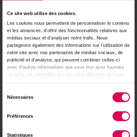
Ce site web utilise des cookies.
Achetez local sur
Les cookies nous permettent de personnaliser le contenu
notre boutique
et les annonces, d'offrir des fonctionnalités relatives aux
Découvrez les produits
médias sociaux et d'analyser notre trafic. Nous
partageons également des informations sur l'utilisation de
notre site avec nos partenaires de médias sociaux, de
publicité et d'analyse, qui peuvent combiner celles-ci
À lire aussi
avec d'autres informations que vous leur avez fournies
ou qu'ils ont collectées lors de votre utilisation de leurs
Nature
services.
«Les plantes sont
comme les gens, on n'en
Sélection
fait jamais vraiment le
Nécessaires
du
tour»
consentement
Préférences
Cuisine
Passés au grill, les épis
craquent et révèlent
Statistiques