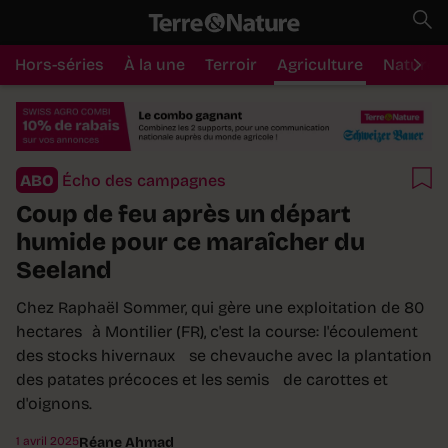
Hors-séries
À la une
Terroir
Agriculture
Nature
ABO
Écho des campagnes
Coup de feu après un départ
humide pour ce maraîcher du
Seeland
Chez Raphaël Sommer, qui gère une exploitation de 80
hectares à Montilier (FR), c'est la course: l'écoulement
des stocks hivernaux se chevauche avec la plantation
des patates précoces et les semis de carottes et
d'oignons.
1 avril 2025
Réane Ahmad