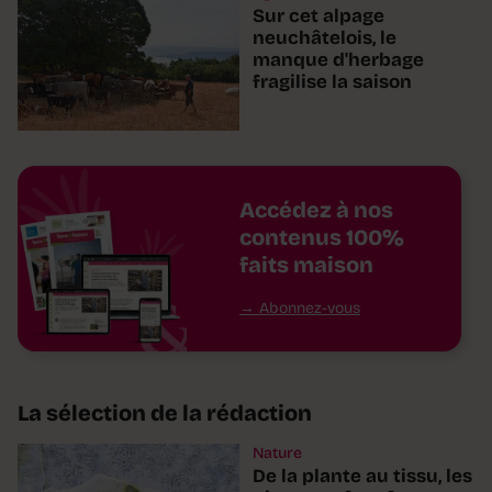
Sur cet alpage
neuchâtelois, le
manque d'herbage
fragilise la saison
Accédez à nos
contenus 100%
faits maison
Abonnez-vous
La sélection de la rédaction
Nature
De la plante au tissu, les