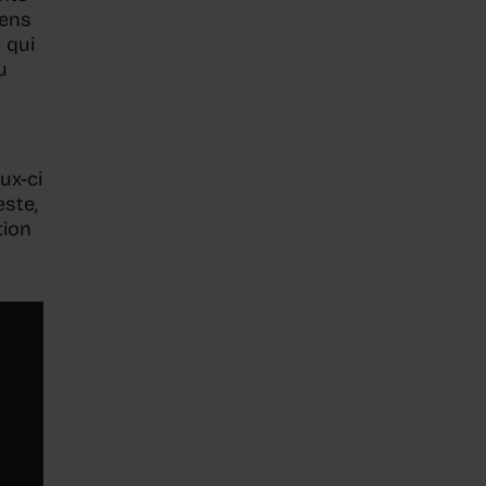
gens
 qui
u
ux-ci
este,
tion