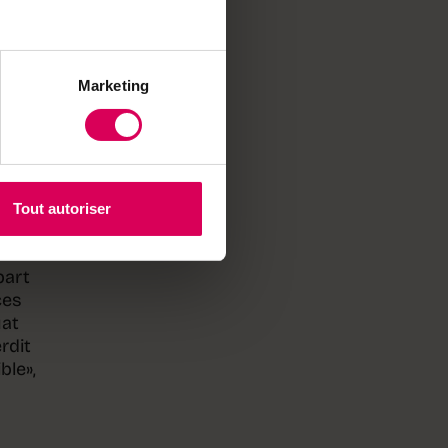
Marketing
eurs
e de
Tout autoriser
part
ces
uat
rdit
ble»,