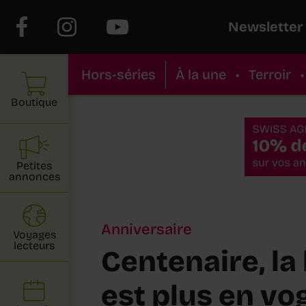
Newsletter
Hors-séries
À la une
•
Terroir
•
Boutique
Petites
annonces
Anniversaire
Voyages
lecteurs
Centenaire, l
est plus en vo