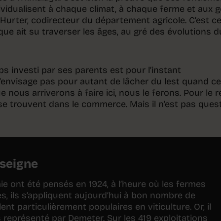
ndividualisent à chaque climat, à chaque ferme et aux 
i Hurter, codirecteur du département agricole. C’est ce
que ait su traverser les âges, au gré des évolutions d
ps investi par ses parents est pour l’instant
’envisage pas pour autant de lâcher du lest quand ce
e nous arriverons à faire ici, nous le ferons. Pour le r
se trouvent dans le commerce. Mais il n’est pas ques
nseigne
ie ont été pensés en 1924, à l’heure où les fermes
, ils s’appliquent aujourd’hui à bon nombre de
nt particulièrement populaires en viticulture. Or, il
s représenté par Demeter. Sur les 419 exploitations