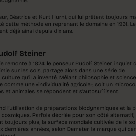
biodynamie.
eur, Béatrice et Kurt Hurni, qui lui prêtent toujours m
pté cette méthode en reprenant le domaine en 1991. L
ent déjà ainsi depuis dix ans.
udolf Steiner
ie remonte à 1924: le penseur Rudolf Steiner, inquiet 
imie sur les sols, partage alors dans une série de
ulture qu’il a inventé. Mêlant philosophie et science
me comme une «individualité agricole», soit un micro
s et animales se répondent et s’autosuffisent.
d l’utilisation de préparations biodynamiques et la p
osmiques. Parfois décriée pour son côté alternatif, 
 toujours plus, la surface mondiale cultivée de la so
x dernières années, selon Demeter, la marque qui cert
tional.