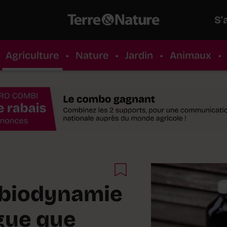
S'
Agriculture
•
Nature
•
Jardin
•
Animaux
•
a biodynamie
gue que