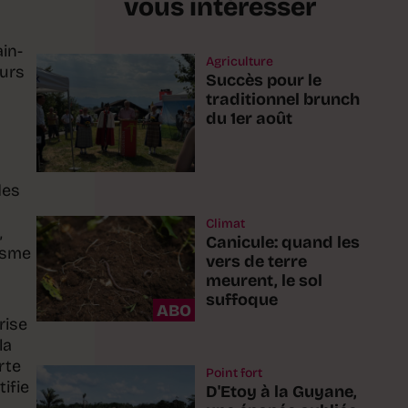
vous intéresser
ain-
Agriculture
eurs
Succès pour le
traditionnel brunch
du 1er août
des
Climat
,
Canicule: quand les
cosme
vers de terre
meurent, le sol
suffoque
ABO
rise
la
rte
Point fort
ifie
D'Etoy à la Guyane,