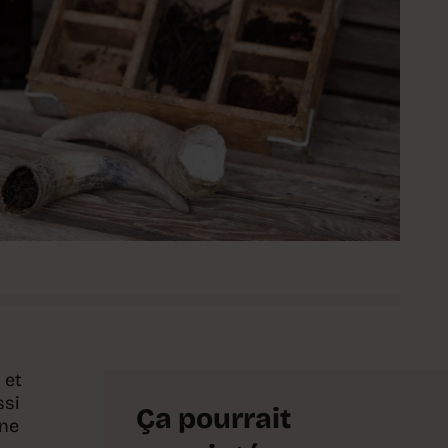
 et
ssi
Ça pourrait
une