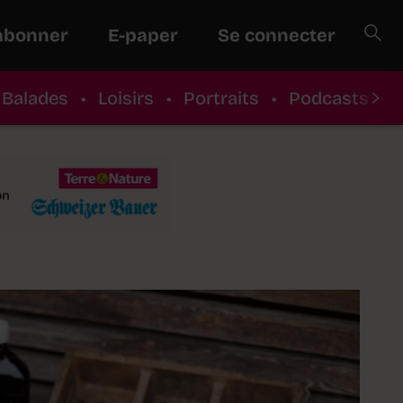
abonner
E-paper
Se connecter
Balades
•
Loisirs
•
Portraits
•
Podcasts
•