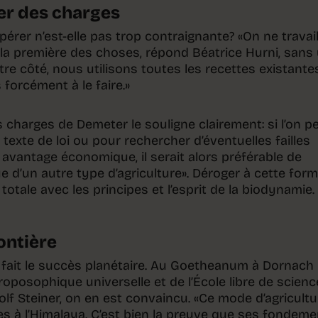
ier des charges
pérer n’est-elle pas trop contraignante? «On ne travail
t la première des choses, répond Béatrice Hurni, sans
tre côté, nous utilisons toutes les recettes existantes
forcément à le faire.»
es charges de Demeter le souligne clairement: si l’on 
texte de loi ou pour rechercher d’éventuelles failles
 avantage économique, il serait alors préférable de
que d’un autre type d’agriculture». Déroger à cette for
 totale avec les principes et l’esprit de la biodynamie.
ontière
en fait le succès planétaire. Au Goetheanum à Dornach 
roposophique universelle et de l’École libre de scienc
olf Steiner, on en est convaincu. «Ce mode d’agricultu
es à l’Himalaya. C’est bien la preuve que ses fondem