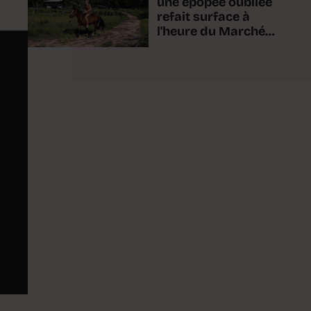
une épopée oubliée
refait surface à
l'heure du Marché-
Concours