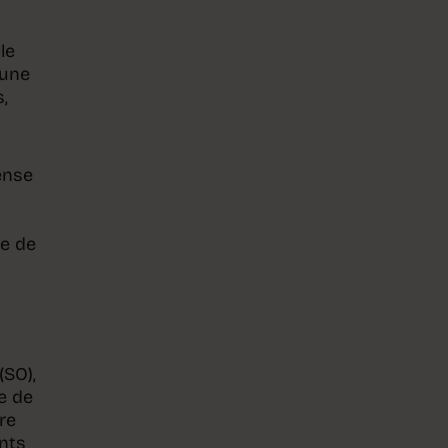
le
 une
,
pense
me de
(SO),
e de
re
ents