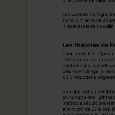
pratique centenaire: la 
Les parents de l’agricult
forte, ont en effet ado
prédécesseurs travaillai
Les théories de R
L’origine de la biodynam
effets néfastes de la ch
conférences le mode de c
celui-ci envisage la fer
où productions végétale
Son application compren
en compte des rythmes c
méthode séduit pourtant
ayant crû de 57% ces di
cette pratique à l’interna