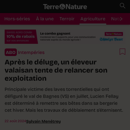
Hors-séries
À la une
Terroir
Agriculture
Nature
ABO
Intempéries
Après le déluge, un éleveur
valaisan tente de relancer son
exploitation
Principale victime des laves torrentielles qui ont
défiguré le val de Bagnes (VS) en juillet, Lucien Fellay
est déterminé à remettre ses bêtes dans sa bergerie
cet hiver. Mais les travaux de déblaiement s'éternisent.
22 août 2024
Sylvain Menétrey