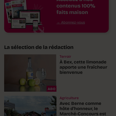
contenus 100%
faits maison
Abonnez-vous
La sélection de la rédaction
Terroir
À Bex, cette limonade
apporte une fraîcheur
bienvenue
ABO
Agriculture
Avec Berne comme
hôte d'honneur, le
Marché-Concours est