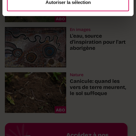
Autoriser la sélection
ABO
En images
L'eau, source
d'inspiration pour l'art
aborigène
Nature
Canicule: quand les
vers de terre meurent,
le sol suffoque
ABO
Accédez à nos