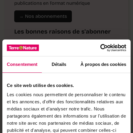
publications en format numérique
→ Nos abonnements
Les bonnes raisons de s'abonner
·
Accès à l'ensemble de nos contenus en ligne
·
Accès à des articles et des podcasts exclusifs
·
Accès à toutes nos éditions (e-paper)
Consentement
Détails
À propos des cookies
·
Accès à nos hors-séries et suppléments (e-
paper)
Ce site web utilise des cookies.
·
Accès à des avantages réservés à nos
Les cookies nous permettent de personnaliser le contenu
abonnés
et les annonces, d'offrir des fonctionnalités relatives aux
Déjà abonné·e ?
→ Se connecter
médias sociaux et d'analyser notre trafic. Nous
partageons également des informations sur l'utilisation de
notre site avec nos partenaires de médias sociaux, de
publicité et d'analyse, qui peuvent combiner celles-ci