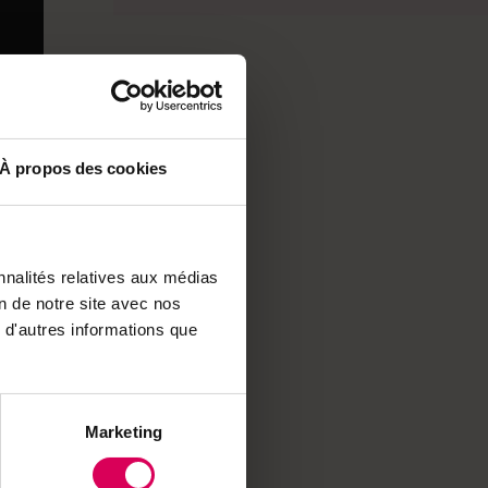
À propos des cookies
nnalités relatives aux médias
on de notre site avec nos
 avec
 d'autres informations que
un
e
Marketing
s
t en