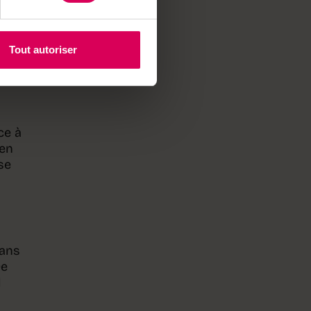
ne,
Tout autoriser
ce à
ien
se
dans
De
l