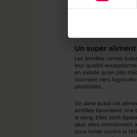
apportant une note fumé
En Suisse, les lentilles
de Vaud et des Grisons, 
Un super aliment
Les lentilles vertes sui
leur qualité exceptionne
en salade qu’en plat mij
tournent vers l’agricultu
pesticides.
On aime aussi cet alimen
lentilles favorisent une
le sang. Elles sont égal
plus, elles contiennent 
pour lutter contre la fa