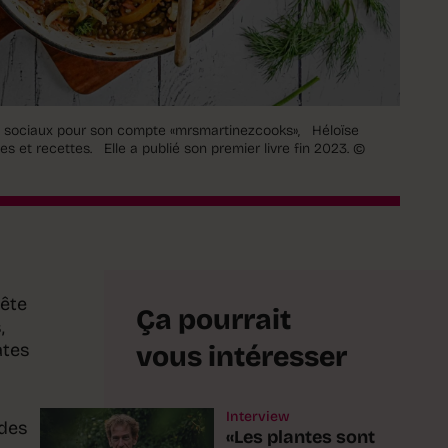
x sociaux pour son compte «mrsmartinezcooks», Héloïse
s et recettes. Elle a publié son premier livre fin 2023.
©
rête
Ça pourrait
,
ates
vous intéresser
Interview
 des
«Les plantes sont