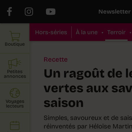
Newsletter
Hors-séries
À la une
•
Terroir
•
Boutique
Recette
Un ragoût de l
Petites
annonces
vertes aux sa
saison
Voyages
lecteurs
Simples, savoureux et de sais
réinventés par Héloïse Martine