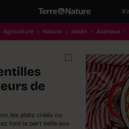
S'
Agriculture
•
Nature
•
Jardin
•
Animaux
•
entilles
veurs de
on, les plats créés ou
z font la part belle aux