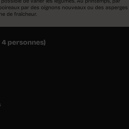
it possible de varier les légumes. Au printemps, par
 poireaux par des oignons nouveaux ou des asperges
e de fraîcheur.
r 4 personnes)
s