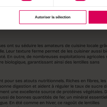
e et rustique.
 sont cultivées principalement dans les cantons de Ber
Autoriser la sélection
mais on en trouve des locales aussi ailleurs.
sses ont su séduire les amateurs de cuisine locale grâ
lle. Leur texture ferme permet de les cuisiner aussi b
oté. En outre, de nombreuses exploitations agricoles 
re biologique, garantissant ainsi des lentilles sans
t pour ses atouts nutritionnels. Riches en fibres, les
 bonne digestion et aident à réguler le taux de sucre 
ement une excellente source de protéines végétales. 
aussi de bonnes quantités de fer, un minéral essentie
tigue. En été comme en hiver, ce ragoût de lentilles