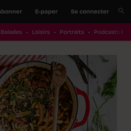
abonner
E-paper
Se connecter
Balades
•
Loisirs
•
Portraits
•
Podcasts
•