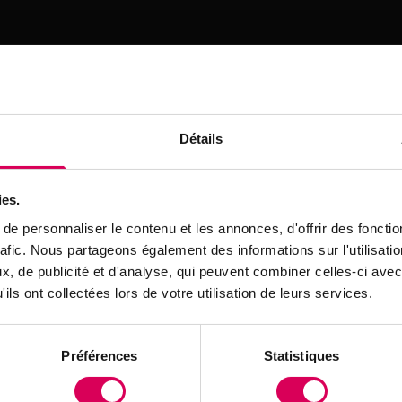
Détails
ies.
ière
e personnaliser le contenu et les annonces, d'offrir des fonctio
rafic. Nous partageons également des informations sur l'utilisati
rgettes ou des aubergines, qui se marient à merveille
, de publicité et d'analyse, qui peuvent combiner celles-ci avec
 vous pouvez utiliser du chou frisé ou des navets pour 
ils ont collectées lors de votre utilisation de leurs services.
ureux.
nt s’adapter à vos préférences alimentaires: pour un
Préférences
Statistiques
otéines, ajoutez du tofu ou des pois chiches. Pour le
e saucisse fumée ou des lardons compléteront ce pla