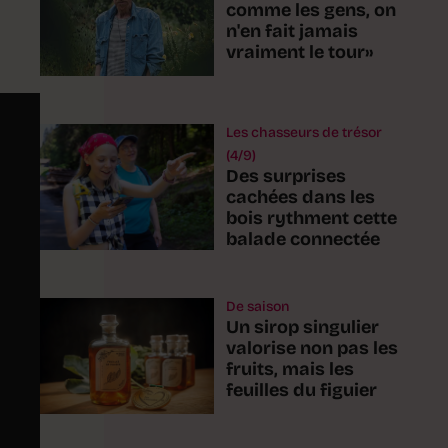
comme les gens, on
n'en fait jamais
vraiment le tour»
Les chasseurs de trésor
(4/9)
Des surprises
cachées dans les
bois rythment cette
balade connectée
De saison
Un sirop singulier
valorise non pas les
fruits, mais les
feuilles du figuier