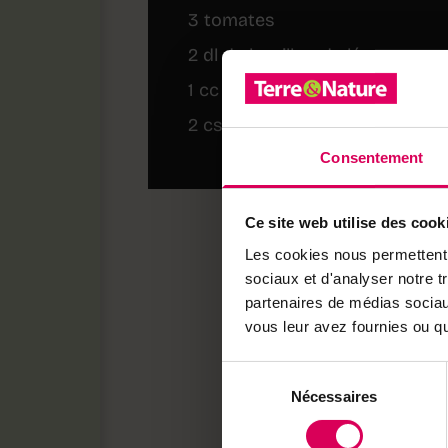
3 tomates
2 dl de bouillon de légumes
1 cc de cumin
2 cs d’aneth ciselé
Consentement
Ce site web utilise des cook
Variation saisonn
Les cookies nous permettent d
sociaux et d'analyser notre t
En été, ajoutez des cou
partenaires de médias sociaux
les lentilles. En hiver,
vous leur avez fournies ou qu'
résultat tout aussi savo
Sélection
La recette peut égaleme
Nécessaires
du
version plus riche en pr
consentement
amateurs de viande, un