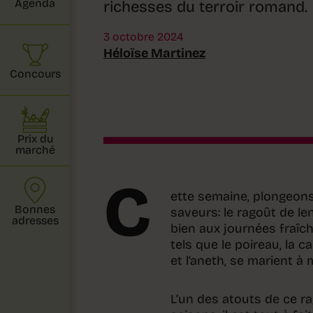
Agenda
richesses du terroir romand.
3 octobre 2024
Héloïse Martinez
Concours
Prix du
marché
C
ette semaine, plongeons
Bonnes
saveurs: le ragoût de le
adresses
bien aux journées fraîc
tels que le poireau, la c
et l’aneth, se marient à 
L’un des atouts de ce rag