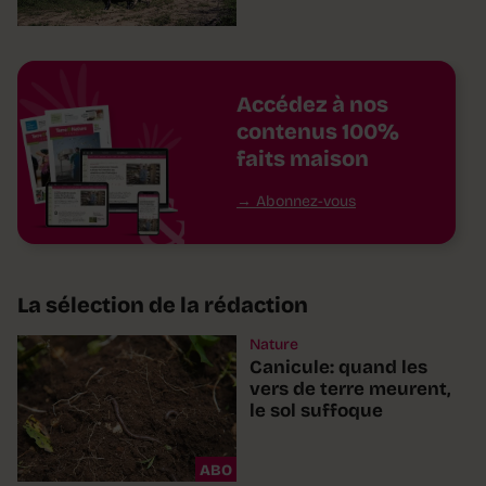
Accédez à nos
contenus 100%
faits maison
Abonnez-vous
La sélection de la rédaction
Nature
Canicule: quand les
vers de terre meurent,
le sol suffoque
ABO