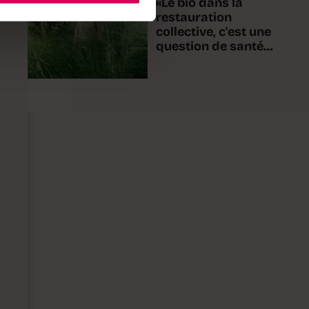
«Le bio dans la
restauration
collective, c'est une
question de santé
publique»
n