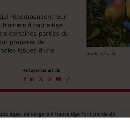
 qui récompensent leur
s fruitiers à haute tige
ns certaines parties du
pour préparer de
nales issues d'une
© Adobe Stock
Partager cet article
olique, les vergers à haute tige font partie de
au même titre que nos sommets alpins. S’ils dominaien
égions au début du siècle passé, leur déclin a