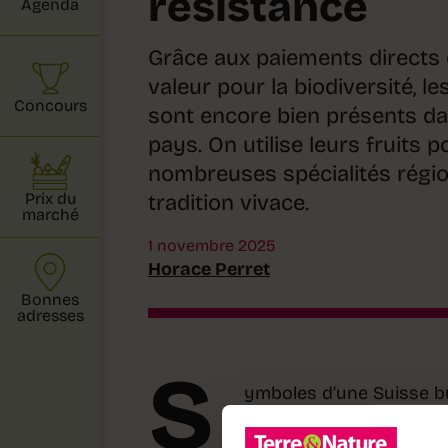
résistance
Agenda
Grâce aux paiements directs
valeur pour la biodiversité, le
Concours
sont encore bien présents da
pays. On utilise leurs fruits 
nombreuses spécialités régio
Prix du
tradition vivace.
marché
1 novembre 2025
Horace Perret
Bonnes
adresses
S
ymboles d’une Suisse buc
l’imaginaire helvétique 
paysage de nombreuses r