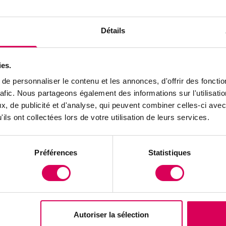
s 1950 face à l’urbanisation et la mécanisation
ion agricole.
Détails
core estimée à 15 millions d’arbres au milieu du XXe si
hui plus que 2,3 millions, soit une perte de 80%, répar
ies.
 et centrale (Thurgovie, Saint-Gall, Lucerne et Zoug), l
 (Bâle-Campagne, Argovie et Jura) et quelques canto
e personnaliser le contenu et les annonces, d'offrir des fonctio
rafic. Nous partageons également des informations sur l'utilisati
, de publicité et d'analyse, qui peuvent combiner celles-ci avec
ils ont collectées lors de votre utilisation de leurs services.
versité
ques qu’ils rendent sont pourtant très précieux: ils
Préférences
Statistiques
, de site de nidification et de source de nourriture po
che d’Athéna, rouge-queue à front blanc, etc.), de
s mammifères, d’insectes et de pollinisateurs.
Autoriser la sélection