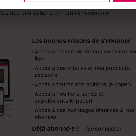
e de cet article ?
toutes nos publications en format numérique
Les bonnes raisons de s'abonner
·
Accès à l'ensemble de nos contenus e
ligne
·
Accès à des articles et des podcasts
exclusifs
·
Accès à toutes nos éditions (e-paper)
·
Accès à nos hors-séries et
suppléments (e-paper)
·
Accès à des avantages réservés à nos
abonnés
Déjà abonné·e ?
→ Se connecter