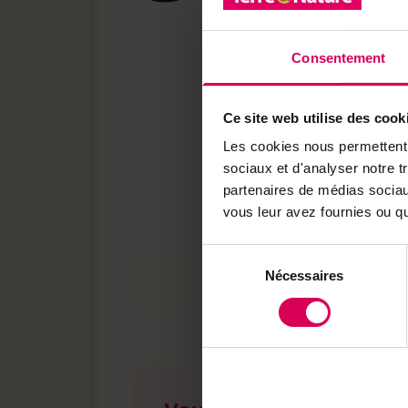
commencé dans les année
croissante de la product
Consentement
Leur population était en
Or il n’en reste aujourd’
Ce site web utilise des cook
entre la Suisse orientale
nord-ouest de la Suisse
Les cookies nous permettent d
romands.
sociaux et d'analyser notre t
partenaires de médias sociaux
vous leur avez fournies ou qu'
Soutenir la biodi
Sélection
Les services écosystémi
Nécessaires
du
jouent le rôle de refuge
consentement
nombreux oiseaux (chevê
chauves-souris, de petit