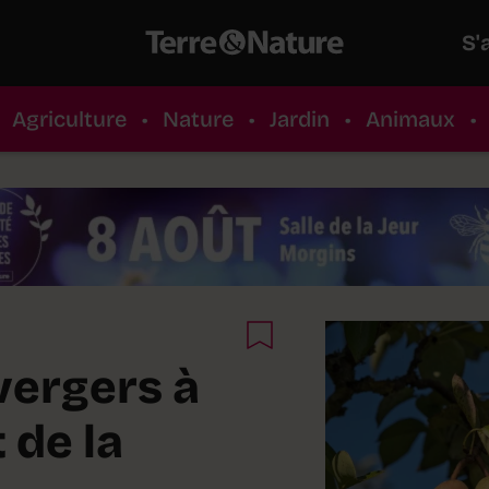
S'
Agriculture
•
Nature
•
Jardin
•
Animaux
•
 vergers à
 de la