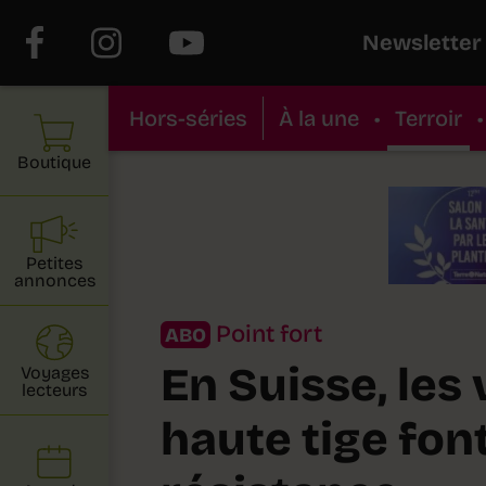
Newsletter
Hors-séries
À la une
•
Terroir
•
Boutique
Petites
annonces
Point fort
ABO
En Suisse, les
Voyages
lecteurs
haute tige font