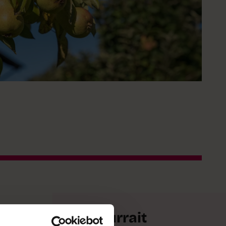
t le
Ça pourrait