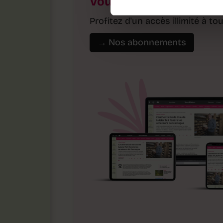
Vous voulez lire la suit
Profitez d'un accès illimité à 
→ Nos abonnements