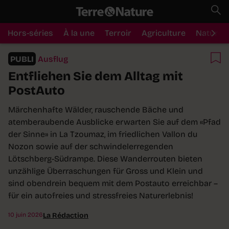
Hors-séries
À la une
Terroir
Agriculture
Nature
PUBLI
Ausflug
Entfliehen Sie dem Alltag mit
PostAuto
Märchenhafte Wälder, rauschende Bäche und
atemberaubende Ausblicke erwarten Sie auf dem «Pfad
der Sinne» in La Tzoumaz, im friedlichen Vallon du
Nozon sowie auf der schwindelerregenden
Lötschberg-Südrampe. Diese Wanderrouten bieten
unzählige Überraschungen für Gross und Klein und
sind obendrein bequem mit dem Postauto erreichbar –
für ein autofreies und stressfreies Naturerlebnis!
10 juin 2026
La Rédaction