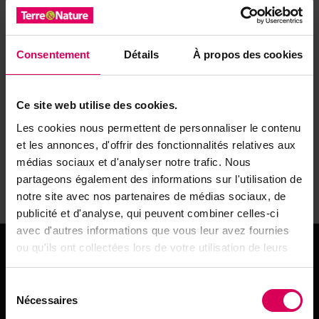
Kilometer lange Etappe von Hohtenn nach Ausserberg,
die Wanderer jeden Alters begeistert. Für diesen
Abschnitt, der für wandererfahrene Kinder gut
Consentement
Détails
À propos des cookies
geeignet ist, sollten Sie rund 3,5 Stunden Gehzeit
einplanen. Am Ziel angekommen, können Sie bequem
mit PostAuto nach Visp fahren oder Ihr Abenteuer in
Ce site web utilise des cookies.
Richtung Brig fortsetzen.
Les cookies nous permettent de personnaliser le contenu
Mit PostAuto kommen Sie einfach, bequem und
et les annonces, d'offrir des fonctionnalités relatives aux
umweltschonend ans Ziel. Ein idealer Tagesausflug im
médias sociaux et d'analyser notre trafic. Nous
Frühling wie im Herbst, wenn sonnige Stunden diese
partageons également des informations sur l'utilisation de
unvergessliche Wanderung noch schöner machen.
notre site avec nos partenaires de médias sociaux, de
publicité et d'analyse, qui peuvent combiner celles-ci
avec d'autres informations que vous leur avez fournies
Praktische Infos
ou qu'ils ont collectées lors de votre utilisation de leurs
services.
ANFAHRT
PostAuto-Linie 592
Sélection
Nécessaires
Ab Gampel-Steg, Bahnhof, bis nach Hohtenn, Dorf
du