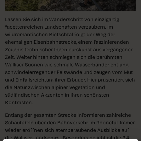
Lassen Sie sich im Wanderschritt von einzigartig
facettenreichen Landschaften verzaubern. Im
wildromantischen Bietschtal folgt der Weg der
ehemaligen Eisenbahnstrecke, einem faszinierenden
Zeugnis technischer Ingenieurskunst aus vergangener
Zeit. Weiter hinten schmiegen sich die berühmten
Walliser Suonen wie schmale Wasserbänder entlang
schwindelerregender Felswände und zeugen vom Mut
und Einfallsreichtum ihrer Erbauer. Hier präsentiert sich
die Natur zwischen alpiner Vegetation und
südländischen Akzenten in ihren schönsten
Kontrasten.
Entlang der gesamten Strecke informieren zahlreiche
Schautafeln über den Bahnverkehr im Rhonetal. Immer
wieder eröffnen sich atemberaubende Ausblicke auf
die Walliser Landschaft. Besonders beliebt ist die 9,4