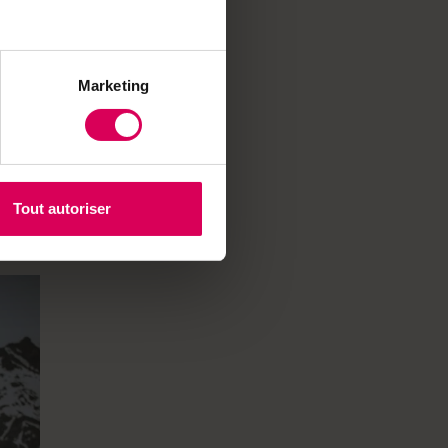
 mit
unde
Marketing
r
zung
 eine
Tout autoriser