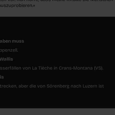
auszuprobieren.»
 haben muss
penzell.
Wallis
erfällen von La Tièche in Crans-Montana (VS).
is
Strecken, aber die von Sörenberg nach Luzern ist