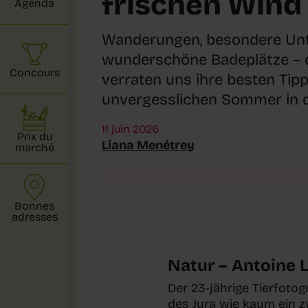
frischen Wind
Agenda
Wanderungen, besondere Un
wunderschöne Badeplätze – di
Concours
verraten uns ihre besten Tipp
unvergesslichen Sommer in d
11 juin 2026
Prix du
Liana Menétrey
marché
Bonnes
adresses
Natur – Antoine 
Der 23-jährige Tierfoto
des Jura wie kaum ein zw