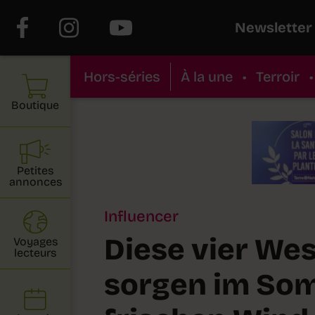
Newsletter
Hors-séries
À la une
•
Terroir
•
Boutique
Petites
annonces
Influencer
Diese vier We
Voyages
lecteurs
sorgen im So