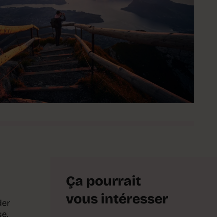
Ça pourrait
vous intéresser
der
se.