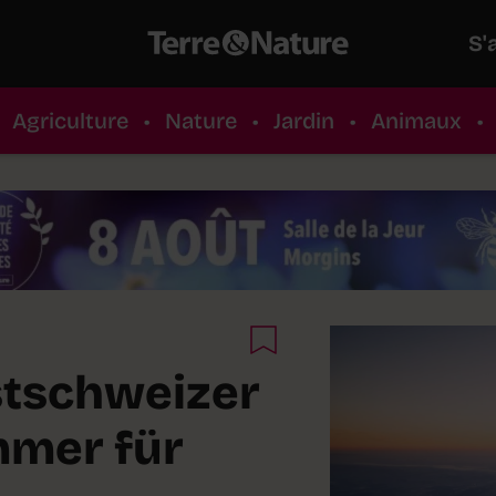
S'
Agriculture
•
Nature
•
Jardin
•
Animaux
•
stschweizer
mmer für