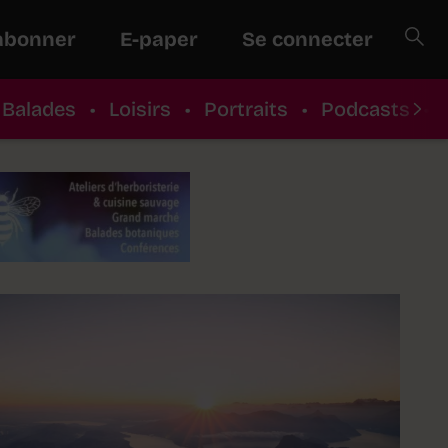
abonner
E-paper
Se connecter
Balades
•
Loisirs
•
Portraits
•
Podcasts
•