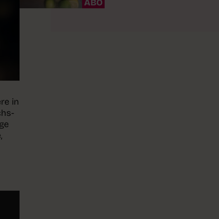
ABO
re in
chs-
ige
,