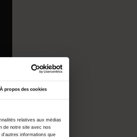
À propos des cookies
nnalités relatives aux médias
on de notre site avec nos
e im
 d'autres informations que