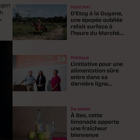
ngen
Point fort
ch
D'Etoy à la Guyane,
»
une épopée oubliée
refait surface à
l'heure du Marché-
Concours
Politique
L'initiative pour une
alimentation sûre
entre dans sa
dernière ligne
droite
De saison
À Bex, cette
limonade apporte
une fraîcheur
bienvenue