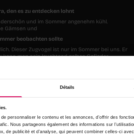
ra, den es zu entdecken lohnt
wunderschön und im Sommer angenehm kühl.
le Gämsen und
ommer beobachten sollte
rlich. Dieser Zugvogel ist nur im Sommer bei uns. Er
ck kann man sein leuchtend gelbes Gefieder
st so menschlich.»
Détails
ies.
e personnaliser le contenu et les annonces, d'offrir des fonctio
le Bonvin
rafic. Nous partageons également des informations sur l'utilisati
s-Montana hat sich in der Romandie als feste Gröss
, de publicité et d'analyse, qui peuvent combiner celles-ci avec