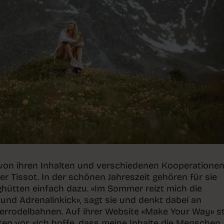
ie von ihren Inhalten und verschiedenen Kooperationen
 Tissot. In der schönen Jahreszeit gehören für sie
hütten einfach dazu. «Im Sommer reizt mich die
nd Adrenalinkick», sagt sie und denkt dabei an
rrodelbahnen. Auf ihrer Website «Make Your Way» st
täten vor. «Ich hoffe, dass meine Inhalte die Menschen