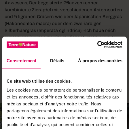
Anwesens. Der begeisterte Pflanzenkenner
kombinierte Zieräpfel mit verschiedenen Asternsorten
und fi ligranen Gräsern wie dem Japanischen Berggras
(Hakonechloa macra) oder dem zweifarbigen
Silberhaargras (Imperata cylindrica). «Ich habe mich
ausserdem für insektenfreundliche Blumen wie z. B.
Duftnesseln oder Sonnenhut entschieden.»
Die Sorten finden sich in den verschiedenen Beeten
Consentement
Détails
À propos des cookies
wieder und erzeugen so Einheitlichkeit, während sie je
nach Ausrichtung und Bodenbeschaffenheit variieren.
Sie blühen abwechselnd im Laufe der Saison und
Ce site web utilise des cookies.
verleihen diesem herrlichen Garten bis zum Herbst
lebendige Ausdruckskraft.
Les cookies nous permettent de personnaliser le contenu
et les annonces, d'offrir des fonctionnalités relatives aux
médias sociaux et d'analyser notre trafic. Nous
partageons également des informations sur l'utilisation de
notre site avec nos partenaires de médias sociaux, de
publicité et d'analyse, qui peuvent combiner celles-ci