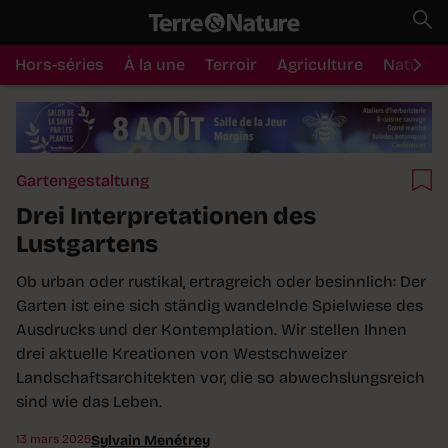
Hors-séries
À la une
Terroir
Agriculture
Nature
Gartengestaltung
Drei Interpretationen des
Lustgartens
Ob urban oder rustikal, ertragreich oder besinnlich: Der
Garten ist eine sich ständig wandelnde Spielwiese des
Ausdrucks und der Kontemplation. Wir stellen Ihnen
drei aktuelle Kreationen von Westschweizer
Landschaftsarchitekten vor, die so abwechslungsreich
sind wie das Leben.
13 mars 2025
Sylvain Menétrey