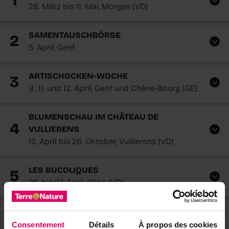
1
28. März bis 11. Mai, Morges (VD)
SAMENTAUSCHBÖRSE
2
5. April, Genf
ARTISCHOCKEN-WOCHE
3
9., 11. und 12. April, Genf und Chêne-Bourg (GE)
BLUMENSCHAU IM CHÂTEAU DE
4
VULLIERENS
12. April bis 26. Oktober, Vullierens (VD)
LES BUCOLIQUES
5
25. bis 27. April, Ollon (VD)
SETZLINGSMARKT
6
27. April, Vevey (VD)
Consentement
Détails
À propos des cookies