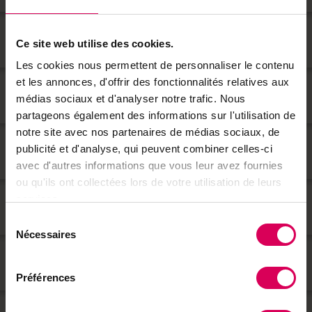
GARDEN FESTIVAL
7
Ce site web utilise des cookies.
3. und 4. Mai, Coppet (VD)
Les cookies nous permettent de personnaliser le contenu
et les annonces, d'offrir des fonctionnalités relatives aux
SETZLINGSFEST
8
médias sociaux et d'analyser notre trafic. Nous
10. Mai, Roche (VD)
partageons également des informations sur l'utilisation de
notre site avec nos partenaires de médias sociaux, de
FRÜHLINGSMARKT
9
publicité et d'analyse, qui peuvent combiner celles-ci
10. Mai, Freiburg (FR)
avec d'autres informations que vous leur avez fournies
ou qu'ils ont collectées lors de votre utilisation de leurs
FRÜHLINGSFEST
services.
10
10. und 11. Mai, Carouge (GE)
Sélection
Nécessaires
du
BIOAGRI
consentement
11
10. und 11. Mai, Moudon (VD)
Préférences
RARITÄTENMARKT