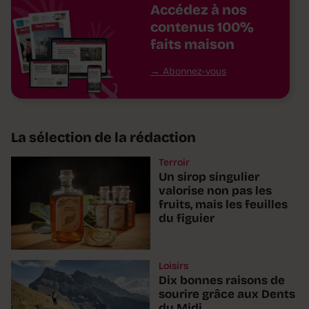
Accédez à nos
contenus 100%
faits maison
Abonnez-vous
La sélection de la rédaction
Terroir
Un sirop singulier
valorise non pas les
fruits, mais les feuilles
du figuier
Loisirs
Dix bonnes raisons de
sourire grâce aux Dents
du Midi