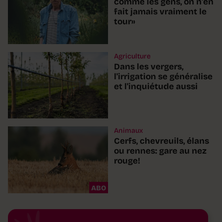
comme les gens, on n'en
fait jamais vraiment le
tour»
Agriculture
Dans les vergers,
l'irrigation se généralise
et l'inquiétude aussi
Animaux
Cerfs, chevreuils, élans
ou rennes: gare au nez
rouge!
ABO