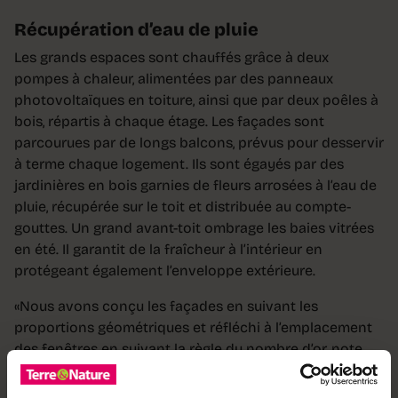
Récupération d’eau de pluie
Les grands espaces sont chauffés grâce à deux
pompes à chaleur, alimentées par des panneaux
photovoltaïques en toiture, ainsi que par deux poêles à
bois, répartis à chaque étage. Les façades sont
parcourues par de longs balcons, prévus pour desservir
à terme chaque logement. Ils sont égayés par des
jardinières en bois garnies de fleurs arrosées à l’eau de
pluie, récupérée sur le toit et distribuée au compte-
gouttes. Un grand avant-toit ombrage les baies vitrées
en été. Il garantit de la fraîcheur à l’intérieur en
protégeant également l’enveloppe extérieure.
«Nous avons conçu les façades en suivant les
proportions géométriques et réfléchi à l’emplacement
des fenêtres en suivant la règle du nombre d’or, note
Maya Obrist. Les gouttières bardées de bois donnent
l’impression d’ancrer la maison dans le sol.» Sous le