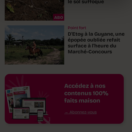
le sol suffoque
ABO
Point fort
D'Etoy à la Guyane, une
épopée oubliée refait
surface à l'heure du
Marché-Concours
Accédez à nos
contenus 100%
faits maison
Abonnez-vous