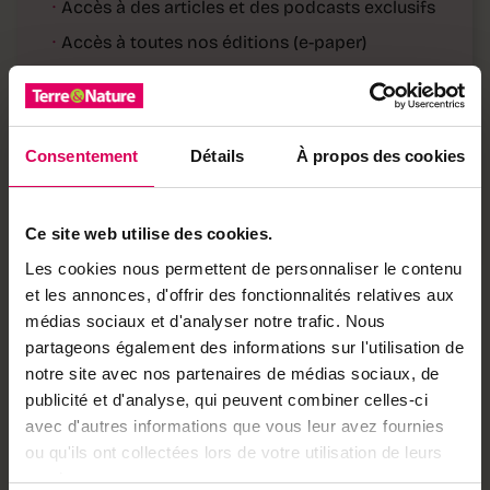
·
Accès à des articles et des podcasts exclusifs
·
Accès à toutes nos éditions (e-paper)
·
Accès à nos hors-séries et suppléments (e-
paper)
·
Accès à des avantages réservés à nos
Consentement
Détails
À propos des cookies
abonnés
Déjà abonné·e ?
→ Se connecter
Ce site web utilise des cookies.
Les cookies nous permettent de personnaliser le contenu
et les annonces, d'offrir des fonctionnalités relatives aux
médias sociaux et d'analyser notre trafic. Nous
Achetez local sur
partageons également des informations sur l'utilisation de
notre boutique
notre site avec nos partenaires de médias sociaux, de
publicité et d'analyse, qui peuvent combiner celles-ci
Découvrez les produits
avec d'autres informations que vous leur avez fournies
ou qu'ils ont collectées lors de votre utilisation de leurs
services.