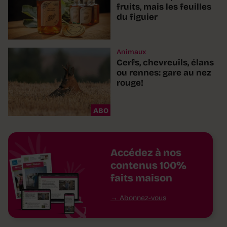
fruits, mais les feuilles
du figuier
Animaux
Cerfs, chevreuils, élans
ou rennes: gare au nez
rouge!
ABO
Accédez à nos
contenus 100%
faits maison
Abonnez-vous