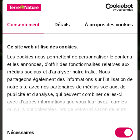
Consentement
Détails
À propos des cookies
Ce site web utilise des cookies.
2
Les cookies nous permettent de personnaliser le contenu
et les annonces, d'offrir des fonctionnalités relatives aux
médias sociaux et d'analyser notre trafic. Nous
Le pois mange-tout
partageons également des informations sur l'utilisation de
notre site avec nos partenaires de médias sociaux, de
Certaines variétés de pois ont des gousses plates et
publicité et d'analyse, qui peuvent combiner celles-ci
peu filandreuses, que l’on peut consommer en entier.
avec d'autres informations que vous leur avez fournies
Elles sont particulière­ment prisées pour leur saveur
ou qu'ils ont collectées lors de votre utilisation de leurs
douce et croquante, se mangent crues comme cuites,
services.
et agrémentent de nombreux plats. La culture de celui
Sélection
que l’on nomme aussi pois gourmand ne demande pas
Nécessaires
du
beaucoup d’entretien, si ce n’est l’installation de