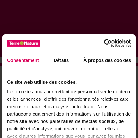
Consentement
Détails
À propos des cookies
U
ne porte qui s’ouvre sur un névé, les yeux qui
Ce site web utilise des cookies.
se plissent face au soleil, après une bonne
Les cookies nous permettent de personnaliser le contenu
heure à arpenter des galeries mal éclairées et
et les annonces, d'offrir des fonctionnalités relatives aux
une exclamation qu’on ne parvient pas à
médias sociaux et d'analyser notre trafic. Nous
retenir: le nez collé au pied du barrage
partageons également des informations sur l'utilisation de
d’Émosson, on prend la mesure de la taille de
notre site avec nos partenaires de médias sociaux, de
l’ouvrage, haut de 180 mètres.
publicité et d'analyse, qui peuvent combiner celles-ci
Elle n’est «que» la cinquième plus élevée de Suisse,
avec d'autres informations que vous leur avez fournies