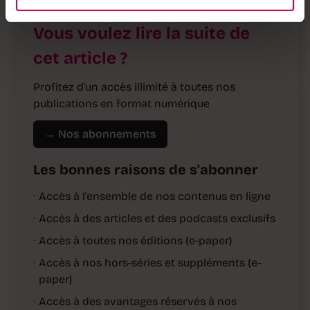
Vous voulez lire la suite de
cet article ?
Profitez d'un accès illimité à toutes nos
publications en format numérique
→ Nos abonnements
Les bonnes raisons de s'abonner
·
Accès à l'ensemble de nos contenus en ligne
·
Accès à des articles et des podcasts exclusifs
·
Accès à toutes nos éditions (e-paper)
·
Accès à nos hors-séries et suppléments (e-
paper)
·
Accès à des avantages réservés à nos