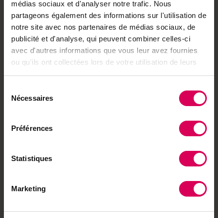
paper)
médias sociaux et d'analyser notre trafic. Nous
partageons également des informations sur l'utilisation de
·
Accès à des avantages réservés à nos
notre site avec nos partenaires de médias sociaux, de
abonnés
publicité et d'analyse, qui peuvent combiner celles-ci
Déjà abonné·e ?
→ Se connecter
avec d'autres informations que vous leur avez fournies
ou qu'ils ont collectées lors de votre utilisation de leurs
services.
Sélection
Nécessaires
du
Achetez local sur
consentement
notre boutique
Préférences
Découvrez les produits
Statistiques
À lire aussi
Marketing
Agriculture
Sur cet alpage