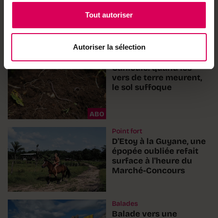
neuchâtelois, le
manque d'herbage
Tout autoriser
fragilise la saison
Autoriser la sélection
Nature
Canicule: quand les
vers de terre meurent,
le sol suffoque
ABO
Point fort
D'Etoy à la Guyane, une
épopée oubliée refait
surface à l'heure du
Marché-Concours
Balades
Balade vers une