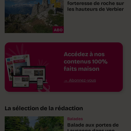
forteresse de roche sur
les hauteurs de Verbier
ABO
Accédez à nos
contenus 100%
faits maison
Abonnez-vous
La sélection de la rédaction
Balades
Balade aux portes de
Lausanne dans une