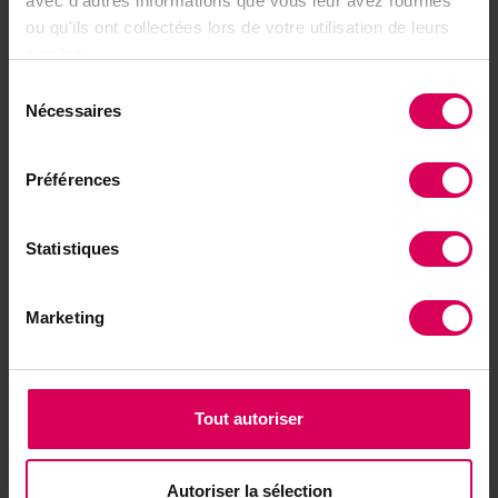
avec d'autres informations que vous leur avez fournies
ou qu'ils ont collectées lors de votre utilisation de leurs
services.
À lire aussi
Sélection
Balades
Nécessaires
du
Balade aux portes de
consentement
Lausanne dans une
nature restaurée
Préférences
Statistiques
Terroir
Un inventeur biennois
primé à Paris pour son
Marketing
piège à frelons
asiatiques
Tout autoriser
Autoriser la sélection