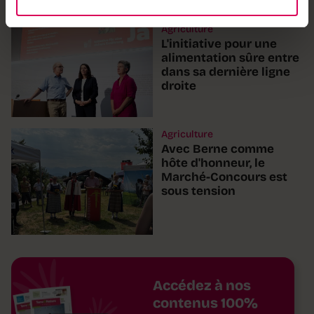
Agriculture
L'initiative pour une
alimentation sûre entre
dans sa dernière ligne
droite
Agriculture
Avec Berne comme
hôte d'honneur, le
Marché-Concours est
sous tension
Accédez à nos
contenus 100%