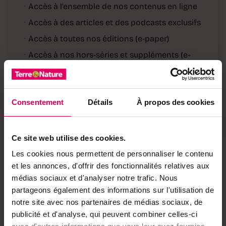
·
Accès à l'ensemble de nos contenus en ligne
·
Accès à des articles et des podcasts exclusifs
·
Accès à toutes nos éditions (e-paper)
·
Accès à nos hors-séries et suppléments (e-
paper)
·
Accès à des avantages réservés à nos
abonnés
Consentement
Détails
À propos des cookies
Déjà abonné·e ?
→ Se connecter
Ce site web utilise des cookies.
Les cookies nous permettent de personnaliser le contenu
et les annonces, d'offrir des fonctionnalités relatives aux
Achetez local sur
médias sociaux et d'analyser notre trafic. Nous
notre boutique
partageons également des informations sur l'utilisation de
notre site avec nos partenaires de médias sociaux, de
Découvrez les produits
publicité et d'analyse, qui peuvent combiner celles-ci