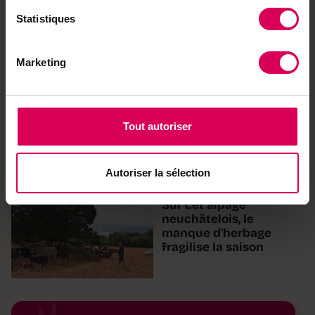
Nature
Statistiques
Des surprises cachées
dans les bois rythment
cette balade connectée
Marketing
Point fort
En montagne, le
Tout autoriser
coworking s'essoufle
ABO
Autoriser la sélection
Agriculture
Sur cet alpage
neuchâtelois, le
manque d'herbage
fragilise la saison