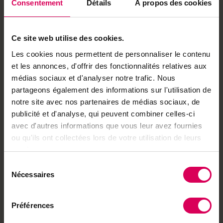
Consentement
Détails
À propos des cookies
Ce site web utilise des cookies.
Achetez local sur
Les cookies nous permettent de personnaliser le contenu
notre boutique
et les annonces, d'offrir des fonctionnalités relatives aux
médias sociaux et d'analyser notre trafic. Nous
Découvrez les produits
partageons également des informations sur l'utilisation de
notre site avec nos partenaires de médias sociaux, de
publicité et d'analyse, qui peuvent combiner celles-ci
À lire aussi
avec d'autres informations que vous leur avez fournies
ou qu'ils ont collectées lors de votre utilisation de leurs
Balades
services.
Balade vers une
forteresse de roche sur
Sélection
les hauteurs de Verbier
Nécessaires
du
consentement
Préférences
ABO