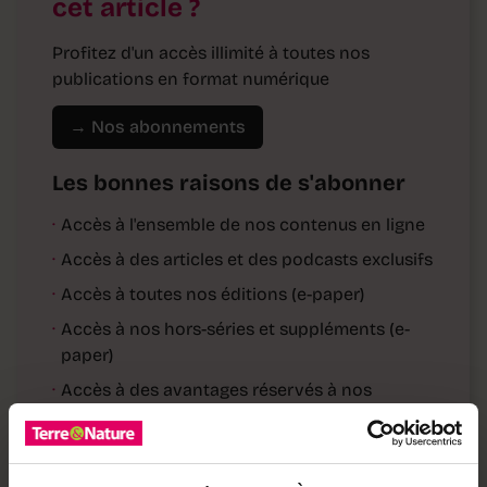
cet article ?
Profitez d'un accès illimité à toutes nos
publications en format numérique
→ Nos abonnements
Les bonnes raisons de s'abonner
·
Accès à l'ensemble de nos contenus en ligne
·
Accès à des articles et des podcasts exclusifs
·
Accès à toutes nos éditions (e-paper)
·
Accès à nos hors-séries et suppléments (e-
paper)
·
Accès à des avantages réservés à nos
abonnés
Déjà abonné·e ?
→ Se connecter