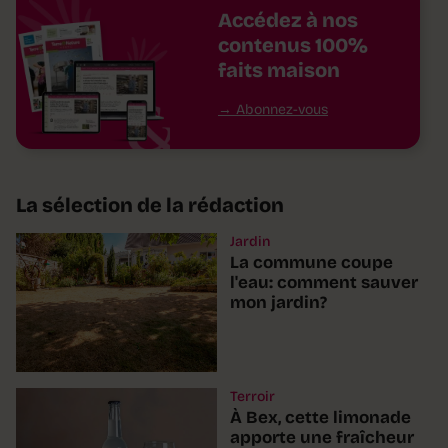
Accédez à nos
contenus 100%
faits maison
Abonnez-vous
La sélection de la rédaction
Jardin
La commune coupe
l'eau: comment sauver
mon jardin?
Terroir
À Bex, cette limonade
apporte une fraîcheur