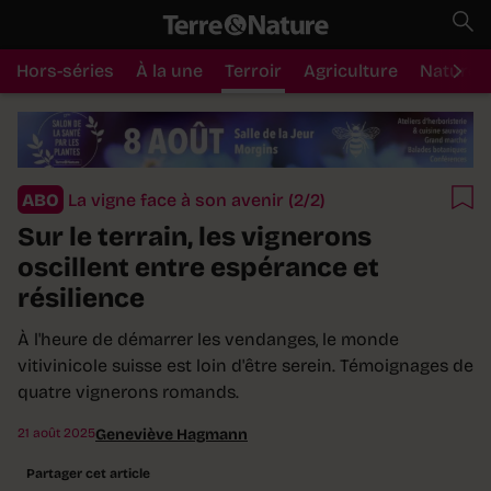
Hors-séries
À la une
Terroir
Agriculture
Nature
ABO
La vigne face à son avenir (2/2)
Sur le terrain, les vignerons
oscillent entre espérance et
résilience
À l'heure de démarrer les vendanges, le monde
vitivinicole suisse est loin d'être serein. Témoignages de
quatre vignerons romands.
21 août 2025
Geneviève Hagmann
Partager cet article