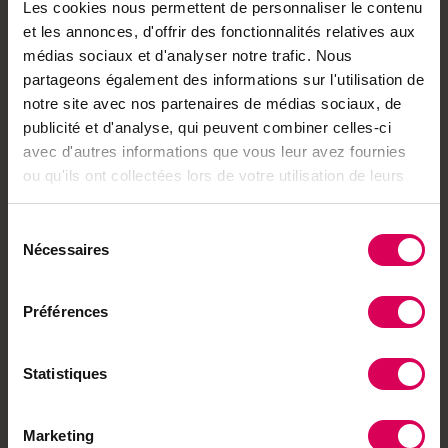
Découvrez les produits
Les cookies nous permettent de personnaliser le contenu
et les annonces, d'offrir des fonctionnalités relatives aux
médias sociaux et d'analyser notre trafic. Nous
partageons également des informations sur l'utilisation de
À lire aussi
notre site avec nos partenaires de médias sociaux, de
publicité et d'analyse, qui peuvent combiner celles-ci
Terroir
avec d'autres informations que vous leur avez fournies
L'étoile de la
restauration qui porte
ou qu'ils ont collectées lors de votre utilisation de leurs
haut les délices de sa
services.
région
Sélection
Nécessaires
du
consentement
Agriculture
Dans les vergers,
Préférences
l'irrigation se généralise
et l'inquiétude aussi
Statistiques
Agriculture
Marketing