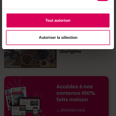
Sur cet alpage
neuchâtelois, le
manque d'herbage
fragilise la saison
Tout autoriser
En images
Autoriser la sélection
L'eau, source
d'inspiration pour l'art
aborigène
Accédez à nos
contenus 100%
faits maison
Abonnez-vous