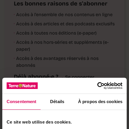
Les bonnes raisons de s'abonner
·
Accès à l'ensemble de nos contenus en ligne
·
Accès à des articles et des podcasts exclusifs
·
Accès à toutes nos éditions (e-paper)
·
Accès à nos hors-séries et suppléments (e-
paper)
·
Accès à des avantages réservés à nos
abonnés
Déjà abonné·e ?
→ Se connecter
Consentement
Détails
À propos des cookies
Achetez local sur
notre boutique
Ce site web utilise des cookies.