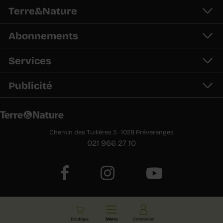
Terre&Nature
Abonnements
Services
Publicité
Chemin des Tuilières 3 · 1028 Préverenges
021 966 27 10
E-paper
Boutique
Menu
Connexion