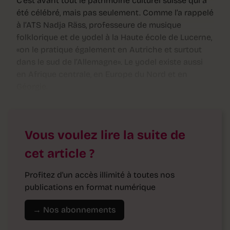
C’est avant tout le patrimoine culturel suisse qui a
été célébré, mais pas seulement. Comme l’a rappelé
à l’ATS Nadja Räss, professeure de musique
folklorique et de yodel à la Haute école de Lucerne,
«on le pratique également en Autriche et surtout
dans le sud de l’Allemagne». Le yodel existe aussi
en Afrique centrale, en Europe du Nord et en
Géorgie.
Vous voulez lire la suite de
cet article ?
Profitez d'un accès illimité à toutes nos
publications en format numérique
→ Nos abonnements