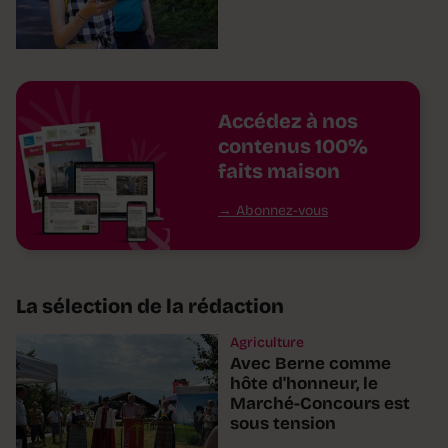
Accédez à nos
contenus 100%
faits maison
Abonnez-vous
La sélection de la rédaction
Agriculture
Avec Berne comme
hôte d'honneur, le
Marché-Concours est
sous tension