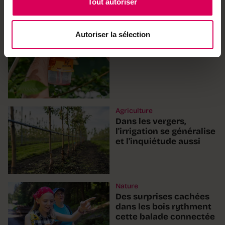
Tout autoriser
primé à Paris pour son
piège à frelons
asiatiques
Autoriser la sélection
Agriculture
Dans les vergers,
l'irrigation se généralise
et l'inquiétude aussi
Nature
Des surprises cachées
dans les bois rythment
cette balade connectée