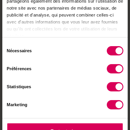
À lire aussi
partageons également des informations sur l'utilisation de
notre site avec nos partenaires de médias sociaux, de
Nature
publicité et d'analyse, qui peuvent combiner celles-ci
De la plante au tissu, les
avec d'autres informations que vous leur avez fournies
pigments font forte
impression
ou qu'ils ont collectées lors de votre utilisation de leurs
services.
Sélection
Nécessaires
du
consentement
Préférences
Statistiques
Marketing
Terroir
Un inventeur biennois