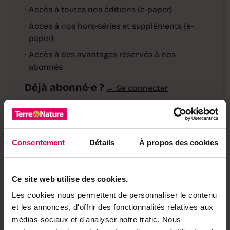
·
Accès à toutes nos éditions (e-paper)
·
Accès à nos hors-séries et suppléments (e-
paper)
·
Accès à des avantages réservés à nos
abonnés
Déjà abonné·e ?
→ Se connecter
Consentement
Détails
À propos des cookies
Achetez local sur
notre boutique
Ce site web utilise des cookies.
Découvrez les produits
Les cookies nous permettent de personnaliser le contenu
et les annonces, d'offrir des fonctionnalités relatives aux
médias sociaux et d'analyser notre trafic. Nous