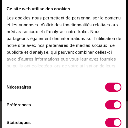
Liste de courses (4 personnes)
Ce site web utilise des cookies.
1 kg de courge, par exemple potimarron
Les cookies nous permettent de personnaliser le contenu
2 cs de lait
et les annonces, d'offrir des fonctionnalités relatives aux
20 g de levure fraîche
médias sociaux et d'analyser notre trafic. Nous
partageons également des informations sur l'utilisation de
250 g de farine
notre site avec nos partenaires de médias sociaux, de
150 g de gruyère râpé
publicité et d'analyse, qui peuvent combiner celles-ci
avec d'autres informations que vous leur avez fournies
2 cc de sel
ou qu'ils ont collectées lors de votre utilisation de leurs
200 g de mozzarella
services.
Sélection
Quelques pincées de piment d’Espelette, 1 cc de
Nécessaires
du
cumin, 1 cc de curry, etc. (facultatif)
consentement
Préférences
La mozzarella, quant à elle, apporte des protéines et du
calcium. Ces beignets sont donc une belle option pour
Statistiques
un plat équilibré, tout en étant riche en saveurs et en