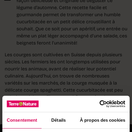
façon délicieuse et originale de déguster ce
légume d’automne. Cette recette facile et
gourmande permet de transformer une humble
cucurbitacée en un petit délice croustillant à
souhait. Que ce soit pour un apéritif, une entrée ou
même un plat léger accompagné d’une salade, ces
beignets feront l’unanimité!
Les courges sont cultivées en Suisse depuis plusieurs
siècles. Les fermiers les ont longtemps utilisées pour
nourrir les animaux, avant de réaliser leur potentiel
culinaire. Aujourd’hui, on trouve de nombreuses
variétés sur les marchés, de la courge musquée à la
délicate courge spaghetti. Cette cucurbitacée est peu
calorique, riche en fibres et en bêtacarotène (un
antioxydant qui se transforme en vitamine A dans le
corps).
Consentement
Détails
À propos des cookies