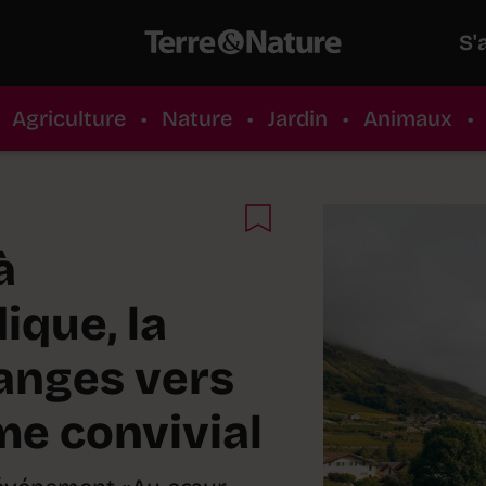
S'
Agriculture
•
Nature
•
Jardin
•
Animaux
•
à
ique, la
anges vers
e convivial