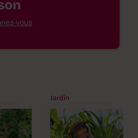
son
nez-vous
Jardin