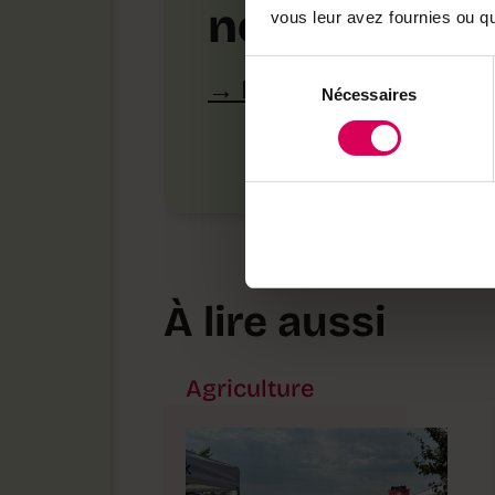
notre bouti
vous leur avez fournies ou qu'
Sélection
Découvrez les produ
Nécessaires
du
consentement
À lire aussi
Agriculture