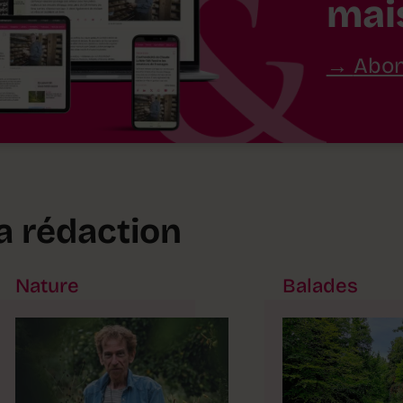
mai
Abon
la rédaction
Nature
Balades