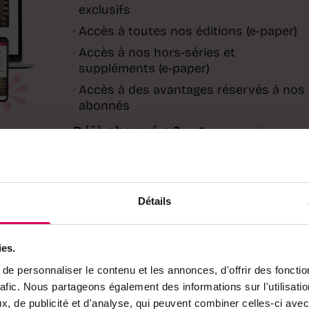
exclusifs
·
Accès à toutes nos éditions (e-paper)
·
Accès à nos hors-séries et
suppléments (e-paper)
·
Accès à des avantages réservés à nos
abonnés
Déjà abonné·e ?
→ Se connecter
Détails
ies.
e personnaliser le contenu et les annonces, d'offrir des fonctio
l sur
rafic. Nous partageons également des informations sur l'utilisati
, de publicité et d'analyse, qui peuvent combiner celles-ci avec