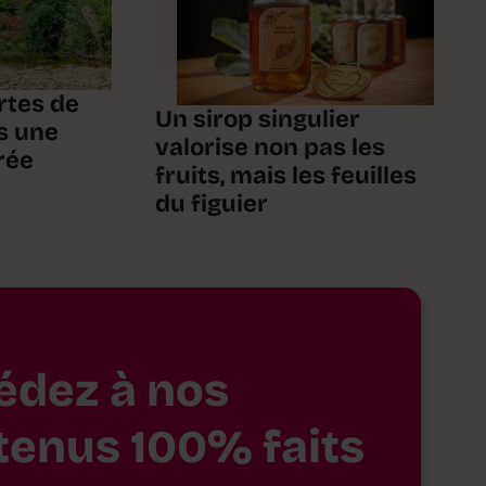
rtes de
Un sirop singulier
s une
valorise non pas les
rée
fruits, mais les feuilles
du figuier
édez à nos
tenus 100% faits