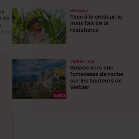
es
Pratique
Face à la chaleur, le
orté
maïs fait de la
a
résistance
e des
Verbier (VS)
Balade vers une
forteresse de roche
sur les hauteurs de
Verbier
ABO
n