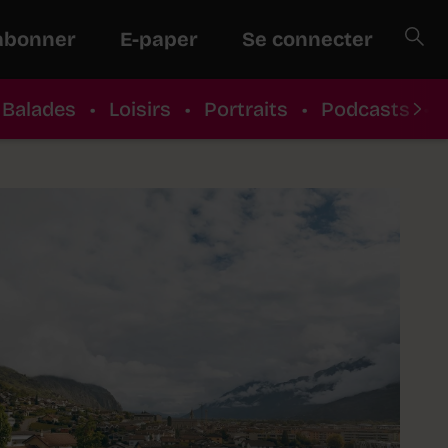
abonner
E-paper
Se connecter
Balades
•
Loisirs
•
Portraits
•
Podcasts
•