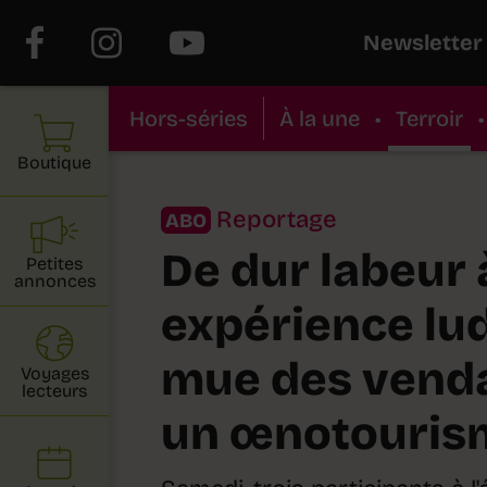
Newsletter
Hors-séries
À la une
•
Terroir
•
Boutique
Reportage
ABO
De dur labeur 
Petites
annonces
expérience lud
mue des vend
Voyages
lecteurs
un œnotourism