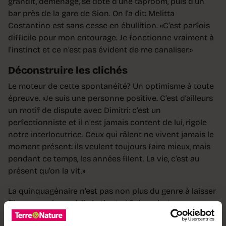
grandit, déménage, se dote d’une taproom, puis d’un
bar près de la gare de Sion. On l’a dit: Melitta
Costantino est sans cesse en ébullition. «C’est parfois
difficile pour mon entourage. Je fonctionne vraiment à
l’instinct et ce n’est pas évident de me canaliser.»
Déconstruire les clichés
Le moteur de cette spontanéité? Un optimisme à toute
épreuve. «Je suis une personne positive. C’est d’ailleurs
un motif de dispute avec Dimitri: c’est un
perfectionniste et il n’est jamais content de lui, rigole
notre interlocutrice. Ceux qui râlent ne vivent jamais le
moment présent: ils veulent toujours faire mieux, mais
pendant ce temps, les années filent. La vie, c’est au
présent qu’on la vit.»
La quinquagénaire n’est pas non plus du genre à laisser
filer son os lorsqu’elle le tient. «Lâcher, c’est
inconcevable, pour moi.» Elle le démontre au travail,