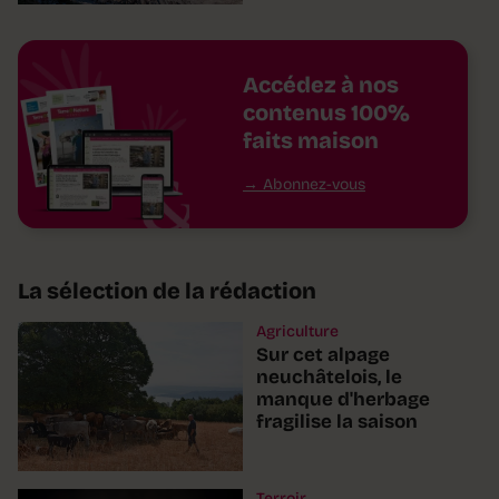
Accédez à nos
contenus 100%
faits maison
Abonnez-vous
La sélection de la rédaction
Agriculture
Sur cet alpage
neuchâtelois, le
manque d'herbage
fragilise la saison
Terroir