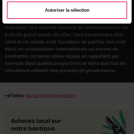
et du vin et transposé à l’échelle nationale cet automne
Autoriser la sélection
par la faîtière Swiss Wine Promotion. Outre leur
dimension purement touristique, ces initiatives
traduisent une volonté nouvelle de communication vis-
à-vis du grand public. En effet, faire comprendre d’où
vient le vin suisse, c’est l’occasion de justifier son coût
élevé en comparaison internationale ou encore de
combattre certaines idées reçues, en rappelant par
exemple dans quelles proportions et dans quel but les
viticulteurs utilisent des produits phytosanitaires.
+d’infos
Swiss Wine Promotion
Achetez local sur
notre boutique