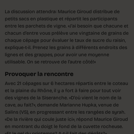
La discussion attendra: Maurice Giroud distribue de
petits sacs en plastique et répartit les participants
entre les parchets de vigne. «J’ai besoin que chacune et
chacun d’entre vous prélève une vingtaine de grains de
chaque cépage pour évaluer le taux de sucre du raisin,
explique-t-il. Prenez les grains à différents endroits des
lignes et des grappes, pour avoir une moyenne
utilisable. On se retrouve de l’autre côté!»
Provoquer la rencontre
Avec 21 cépages sur 6 hectares répartis entre le coteau
et la plaine du Rhône, il y a fort à faire pour tout voir
des vignes de la Siseranche. «D’où vient le nom de la
cave, au fait?», demande Marianne Hupka, venue de
Salins (VS), en progressant entre les rangées de syrah.
«De la rivière qui coule juste ici», répond Maurice Giroud
en montrant du doigt le fond de la cuvette rocheuse.
«Et le gel du printemps? A-t-il fait des dégâts?»