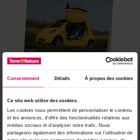
Consentement
Détails
À propos des cookies
Ce site web utilise des cookies.
Découvrez notre hors-série Développement durable
2025, un incontournable pour tous ceux qui souhaitent
Les cookies nous permettent de personnaliser le contenu
renouer avec la nature et adopter un mode de vie plus
et les annonces, d'offrir des fonctionnalités relatives aux
respectueux de l’environnement.
médias sociaux et d'analyser notre trafic. Nous
partageons également des informations sur l'utilisation de