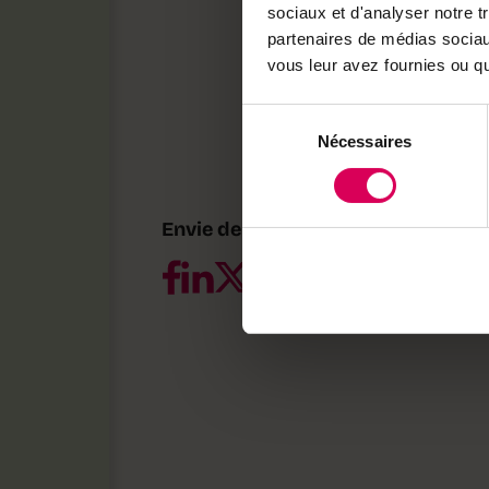
Die solitären Bienen si
sociaux et d'analyser notre t
sorgen so für eine rege
partenaires de médias sociaux
schlupfbereiten Kokons 
vous leur avez fournies ou qu'
nieder, die von den La
Material dann zur fach
Sélection
Nécessaires
du
Weitere Infos:
agroline.
consentement
Envie de partager ?