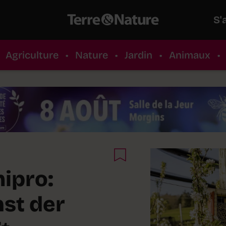
S'
Agriculture
•
Nature
•
Jardin
•
Animaux
•
ipro:
nst der