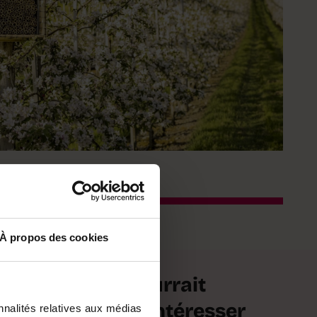
À propos des cookies
agt.
u
Ça pourrait
ie
en.
vous intéresser
nnalités relatives aux médias