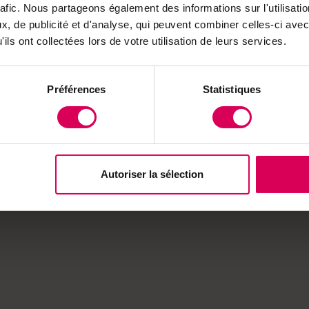
nd bereits ab 12 °C und bei bewölktem Himmel aktiv u
rafic. Nous partageons également des informations sur l'utilisati
lmässige Bestäubung. Die Insekten werden in
, de publicité et d'analyse, qui peuvent combiner celles-ci avec
geliefert und lassen sich in speziellen Nistständen
ils ont collectées lors de votre utilisation de leurs services.
ndwirten gemietet werden können. Im August wird das
gerechten Überwinterung der Kokons zurückgeschick
Préférences
Statistiques
ch
Autoriser la sélection