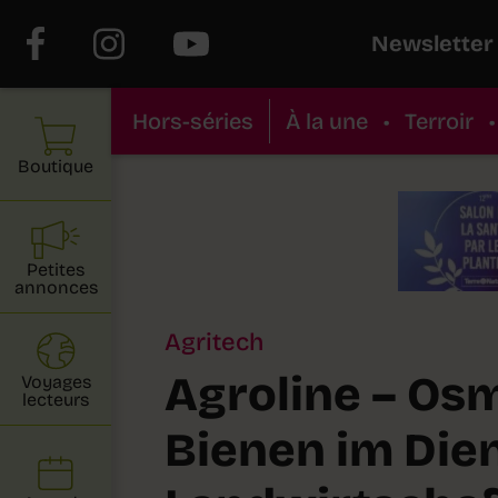
Newsletter
Hors-séries
À la une
•
Terroir
•
Boutique
Petites
annonces
Agritech
Agroline – Osm
Voyages
lecteurs
Bienen im Die