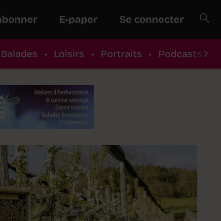
abonner
E-paper
Se connecter
Balades
•
Loisirs
•
Portraits
•
Podcasts
•