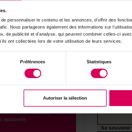
ies.
e personnaliser le contenu et les annonces, d'offrir des fonctio
Bonne lecture!
rafic. Nous partageons également des informations sur l'utilisati
, de publicité et d'analyse, qui peuvent combiner celles-ci avec
ils ont collectées lors de votre utilisation de leurs services.
Déjà abonn
Préférences
Statistiques
Connectez-vou
lire
Identifiant ou
 toutes les éditions
Autoriser la sélection
Mot de passe
lications numériques
s appareils
Se souvenir