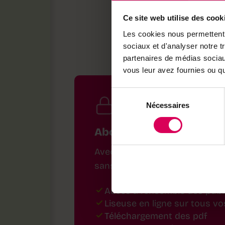
Ce site web utilise des cook
Les cookies nous permettent d
sociaux et d'analyser notre t
partenaires de médias sociaux
vous leur avez fournies ou qu'
Sélection
Nécessaires
du
consentement
Abonnez-vous pour tout 
Avec un abonnement, consultez
sans limitation
Accès à l'ensemble des pub
Liseuse en ligne sur tous vo
Téléchargement des pdf