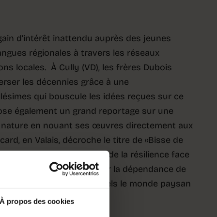
ain d’intérêt inattendu auprès des jeunes
angues régionales à travers les réseaux
ons locales. À Cully (VD), les frères Dubois
erser les décennies grâce à une
llésimes qui bouscule les idées reçues sur ce
ose également un grand reportage sur une
ur nature en nouant ses œuvres directement aux
card, en Valais, décroche le titre de «Bisse de
faire hydraulique alpin et de la résilience face
sier spécial s’interroge sur la dépendance de
les défis énergétiques auxquels le monde paysan
.
À propos des cookies