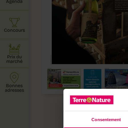
Agenda
Concours
Prix du
marché
Bonnes
adresses
Consentement