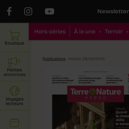
Newsletter
Hors-séries
À la une
•
Terroir
•
Boutique
Publications
›
Hebdo 28/05/2026
Petites
annonces
Voyages
lecteurs