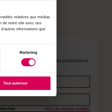
nnalités relatives aux médias
on de notre site avec nos
 d'autres informations que
é ?
Marketing
s pour accéder à toutes les publications
 e-mail
Tout autoriser
 de moi
Mot de passe oublié ?